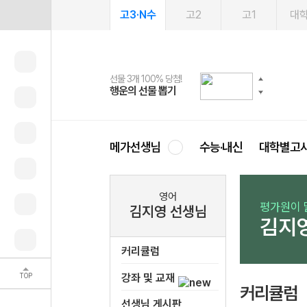
고3·N수
고2
고1
대
선물 3개 100% 당첨!
선물 100% 증정!
여름방학 스터디 캐시백
2027 러셀 단과
스마트러닝앱
메가패스
메가패스 수강생 무료혜택!
사회공헌 캠페인
행운의 선물 뽑기
메가스터디 X 올리브
메가런 썸머스쿨
강사 공개선발
설문 EVENT
3일 무료 체험권
메가클럽 멤버십
희망이룸 메가나눔
영
메가선생님
수능·내신
대학별고
영어
평가원이 
김지영 선생님
김지
커리큘럼
TOP
강좌 및 교재
커리큘럼
선생님 게시판