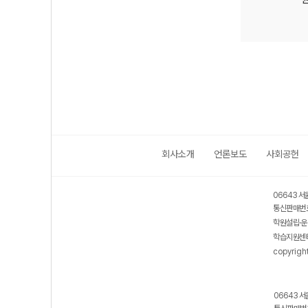
회사소개
언론보도
사회공헌
보호 관리체계 ISMS 인증획득
인터넷 저작권 지킴이 - 클린사이트
06643 서
통신판매번호
학원설립·운
학습지원센터
copyrigh
06643 서