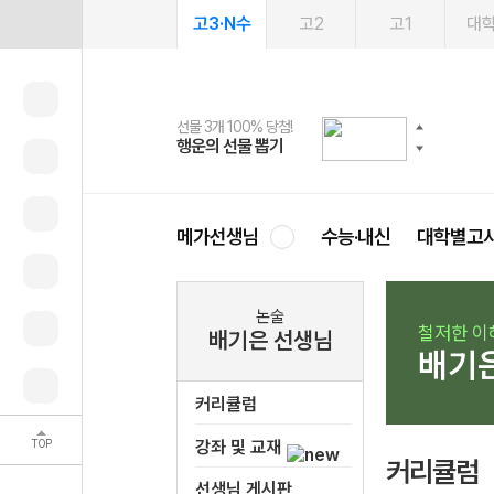
고3·N수
고2
고1
대
선물 3개 100% 당첨!
선물 100% 증정!
여름방학 스터디 캐시백
2027 러셀 단과
스마트러닝앱
메가패스
메가패스 수강생 무료혜택!
사회공헌 캠페인
행운의 선물 뽑기
메가스터디 X 올리브
메가런 썸머스쿨
강사 공개선발
설문 EVENT
3일 무료 체험권
메가클럽 멤버십
희망이룸 메가나눔
영
메가선생님
수능·내신
대학별고
논술
철저한 이
배기은 선생님
배기
커리큘럼
TOP
강좌 및 교재
커리큘럼
선생님 게시판