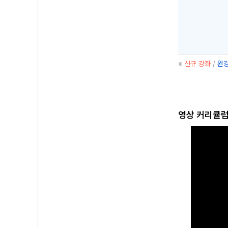
※
신규 강좌
/
완강
영상 커리큘