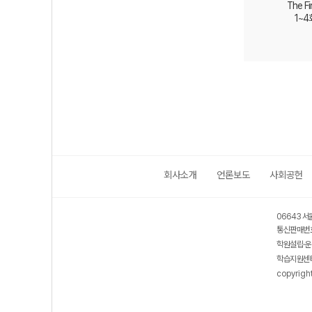
The Fi
1~
회사소개
언론보도
사회공헌
보호 관리체계 ISMS 인증획득
인터넷 저작권 지킴이 - 클린사이트
06643 서
통신판매번호
학원설립·운
학습지원센터
copyrigh