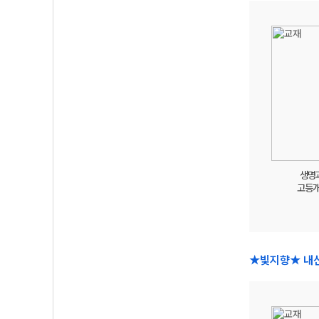
생명
고등
★빛지향★ 내