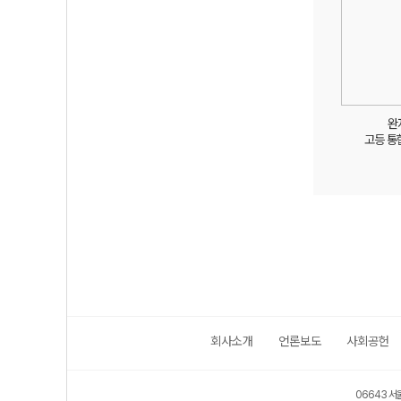
완
고등 통
회사소개
언론보도
사회공헌
보호 관리체계 ISMS 인증획득
인터넷 저작권 지킴이 - 클린사이트
06643 서