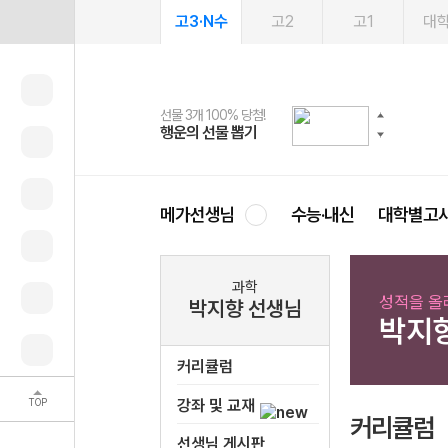
고3·N수
고2
고1
대
선물 3개 100% 당첨!
선물 100% 증정!
여름방학 스터디 캐시백
2027 러셀 단과
스마트러닝앱
메가패스
메가패스 수강생 무료혜택!
사회공헌 캠페인
행운의 선물 뽑기
메가스터디 X 올리브
메가런 썸머스쿨
강사 공개선발
설문 EVENT
3일 무료 체험권
메가클럽 멤버십
희망이룸 메가나눔
영
메가선생님
수능·내신
대학별고
과학
성적을 올
박지향 선생님
박지
커리큘럼
TOP
강좌 및 교재
커리큘럼
선생님 게시판