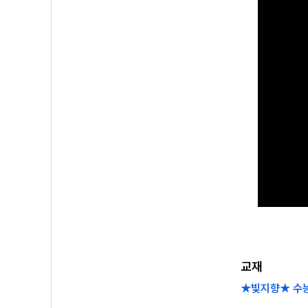
교재
★빛지향★ 수