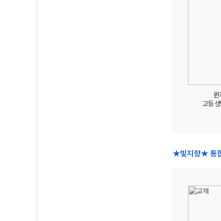
완
고등 
★빛지향★ 통