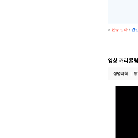
※
신규 강좌
/
완강
영상 커리큘
생명과학
통