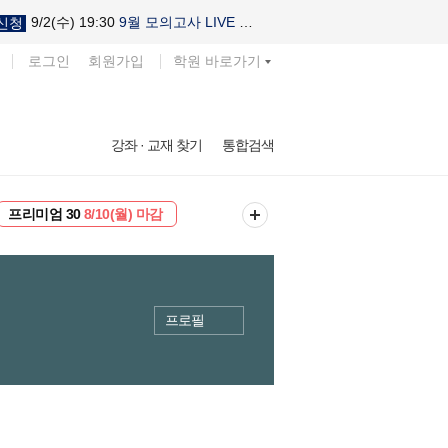
9/2(수) 19:30
9월 모의고사 LIVE 설명회
신청
로그인
회원가입
학원 바로가기
강좌 · 교재 찾기
통합검색
EVENT
8/10(월) 마감
프리미엄 30
8/10(월) 마감
프로필