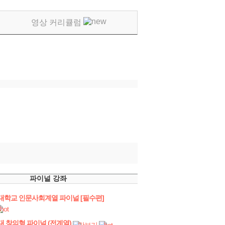
영상 커리큘럼
파이널 강좌
세대학교 인문사회계열 파이널 [필수편]
앙대 창의형 파이널 (전계열)