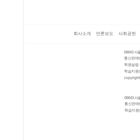
회사소개
언론보도
사회공헌
보호 관리체계 ISMS 인증획득
인터넷 저작권 지킴이 - 클린사이트
06643 
통신판매번호
학원설립·
학습지원센
copyright
06643 
통신판매번호
학습지원센