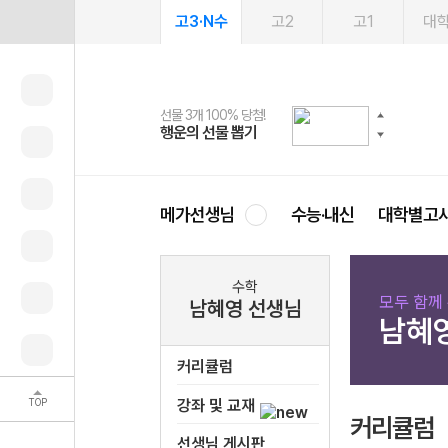
고3·N수
고2
고1
대
선물 3개 100% 당첨!
선물 100% 증정!
여름방학 스터디 캐시백
2027 러셀 단과
스마트러닝앱
메가패스
메가패스 수강생 무료혜택!
사회공헌 캠페인
행운의 선물 뽑기
메가스터디 X 올리브
메가런 썸머스쿨
강사 공개선발
설문 EVENT
3일 무료 체험권
메가클럽 멤버십
희망이룸 메가나눔
영
메가선생님
수능·내신
대학별고
수학
모두 함께
남혜영 선생님
남혜
커리큘럼
TOP
강좌 및 교재
커리큘럼
선생님 게시판