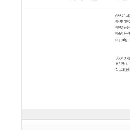
보호 관리체계 ISMS 인증획득
인터넷 저작권 지킴이 - 클린사이트
06643 서
통신판매번호
학원설립·운
학습지원센터
copyrigh
06643 서
통신판매번호
학습지원센터