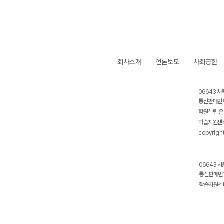
회사소개
언론보도
사회공헌
보호 관리체계 ISMS 인증획득
인터넷 저작권 지킴이 - 클린사이트
06643 서
통신판매번호
학원설립·운
학습지원센터
copyrigh
06643 서
통신판매번호
학습지원센터