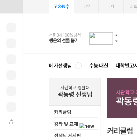
고3·N수
고2
고1
대
선물 3개 100% 당첨!
선물 100% 증정!
여름방학 스터디 캐시백
2027 러셀 단과
스마트러닝앱
메가패스
메가패스 수강생 무료혜택!
사회공헌 캠페인
행운의 선물 뽑기
메가스터디 X 올리브
메가런 썸머스쿨
강사 공개선발
설문 EVENT
3일 무료 체험권
메가클럽 멤버십
희망이룸 메가나눔
영
메가선생님
수능·내신
대학별고
사관학교·경찰대
사관학교·
곽동령 선생님
곽동
커리큘럼
TOP
강좌 및 교재
커리큘럼
선생님 게시판