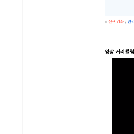
※
신규 강좌
/
완강
영상 커리큘