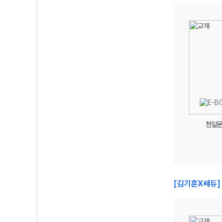
천일문
[김기훈X쎄듀]