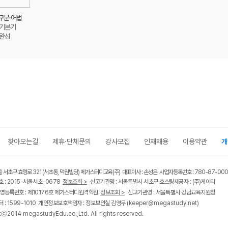
 구문·어법
 기본기
 완성
찾아오는길
제휴·단체문의
강사모집
인재채용
이용약관
개
울 서초구 효령로 321 (서초동, 덕원빌딩) 메가스터디교육(주) 대표이사 : 손성은 사업자등록번호 : 780-87-00
 : 2015-서울서초-0678
정보조회 >
신고기관명 : 서울특별시 서초구 호스팅제공자 : (주)케이티
영등록번호 : 제10176호 메가스터디원격학원
정보조회 >
신고기관명 : 서울특별시 강남교육지원청
 : 1599-1010 개인정보보호책임자 : 정보보안실 김영무
(keeper@megastudy.net)
tⓒ2014 megastudyEdu.co.,Ltd. All rights reserved.