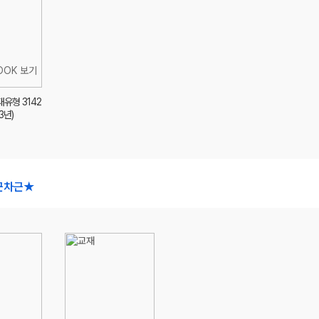
대유형 3142
3년)
근차근★