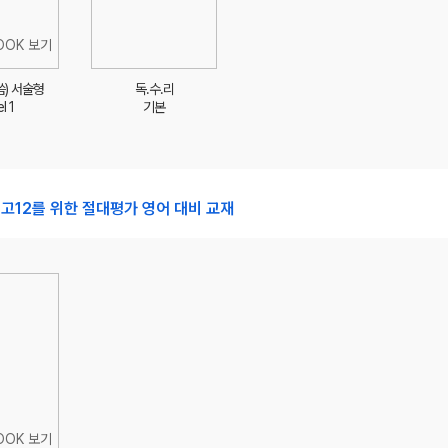
씀) 서술형
독.수.리
l 1
기본
 고12를 위한 절대평가 영어 대비 교재