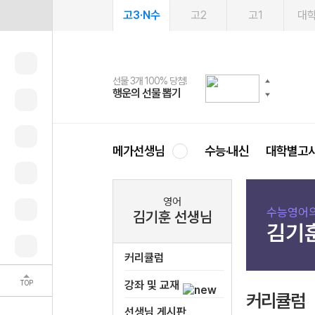
고3·N수
고2
고1
대
선물 3개 100% 당첨!
선물 100% 증정!
여름방학 스터디 캐시백
2027 러셀 단과
스마트러닝앱
메가패스
메가패스 수강생 무료혜택!
사회공헌 캠페인
행운의 선물 뽑기
메가스터디 X 올리브
메가런 썸머스쿨
강사 공개선발
설문 EVENT
3일 무료 체험권
메가클럽 멤버십
희망이룸 메가나눔
영
메가선생님
수능·내신
대학별고
영어
수능영어
김기훈 선생님
김기
커리큘럼
TOP
강좌 및 교재
커리큘럼
선생님 게시판