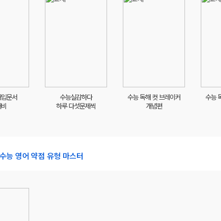
해입문서
수능실감하다
수능 독해 컷 브레이커
수능 
해비
하루 다섯문제씩
개념편
 수능 영어 약점 유형 마스터