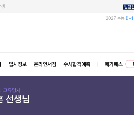
학생
알람
2027 수능
D-
프
사
입시정보
온라인서점
수시합격예측
메가패스
의 고유명사
훈 선생님