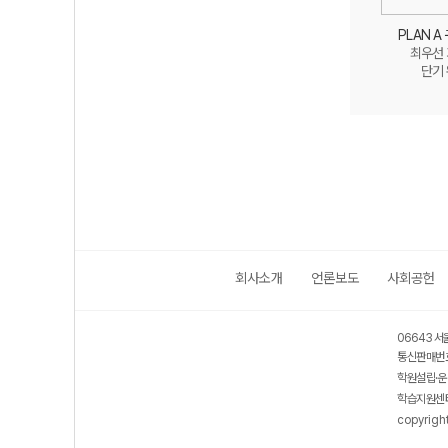
PLAN A
최우선
단기
회사소개
언론보도
사회공헌
보호 관리체계 ISMS 인증획득
인터넷 저작권 지킴이 - 클린사이트
06643 서
통신판매번호
학원설립·운
학습지원센터
copyrigh