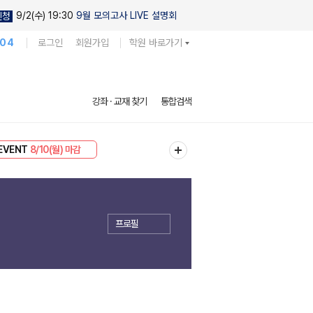
9/2(수) 19:30
9월 모의고사 LIVE 설명회
신청
104
로그인
회원가입
학원 바로가기
강좌 · 교재 찾기
통합검색
리미엄 30
8/10(월) 마감
EVENT
8/10(월) 마감
프로필