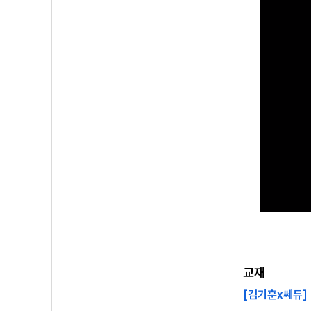
교재
[김기훈x쎄듀]