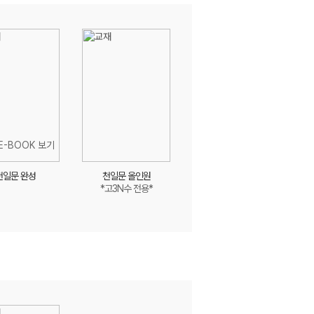
천일문 완성
천일문 올인원
*고3N수 전용*