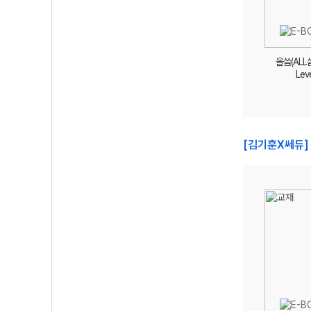
올씀(ALL
Leve
[김기훈X쎄듀]