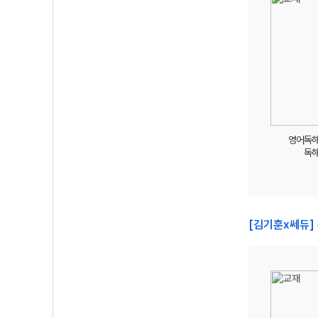
영어독
독
[김기훈x쎄듀]