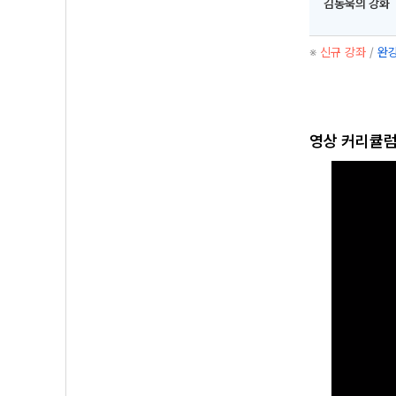
김동욱의 강화
※
신규 강좌
/
완강
영상 커리큘