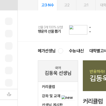
고3·N수
고2
고1
대
선물 3개 100% 당첨!
선물 100% 증정!
여름방학 스터디 캐시백
2027 러셀 단과
스마트러닝앱
메가패스
메가패스 수강생 무료혜택!
사회공헌 캠페인
행운의 선물 뽑기
메가스터디 X 올리브
메가런 썸머스쿨
강사 공개선발
설문 EVENT
3일 무료 체험권
메가클럽 멤버십
희망이룸 메가나눔
영
메가선생님
수능·내신
대학별고
국어
반응하라! 
김동욱 선생님
김동
커리큘럼
TOP
강좌 및 교재
커리큘럼
선생님 게시판