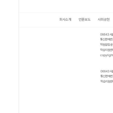
회사소개
언론보도
사회공헌
보호 관리체계 ISMS 인증획득
인터넷 저작권 지킴이 - 클린사이트
06643 서
통신판매번호
학원설립·운
학습지원센터
copyrigh
06643 서
통신판매번호
학습지원센터