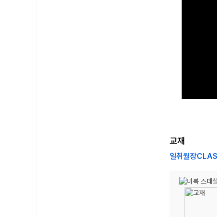
교재
일취월장CLAS