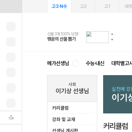
고3·N수
고2
고1
대
선물 3개 100% 당첨!
선물 100% 증정!
여름방학 스터디 캐시백
2027 러셀 단과
스마트러닝앱
메가패스
메가패스 수강생 무료혜택!
사회공헌 캠페인
행운의 선물 뽑기
메가스터디 X 올리브
메가런 썸머스쿨
강사 공개선발
설문 EVENT
3일 무료 체험권
메가클럽 멤버십
희망이룸 메가나눔
영
메가선생님
수능·내신
대학별고
사회
실전에 강
이기상 선생님
이기
커리큘럼
TOP
강좌 및 교재
커리큘럼
선생님 게시판