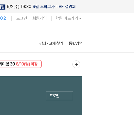
9/2(수) 19:30
9월 모의고사 LIVE 설명회
신청
102
로그인
회원가입
학원 바로가기
강좌 · 교재 찾기
통합검색
리미엄 30
8/10(월) 마감
EVENT
8/10(월) 마감
프로필