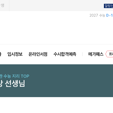
학생
알람
2027 수능
D-
프
사
입시정보
온라인서점
수시합격예측
메가패스
한 수능 지리 TOP
상 선생님