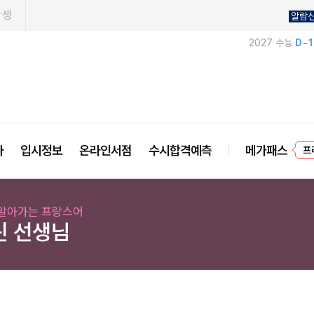
학생
알람
2027 수능
D-
사
입시정보
온라인서점
수시합격예측
메가패스
프
알아가는 프랑스어
린 선생님