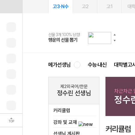
고3·N수
고2
고1
대
선물 3개 100% 당첨!
선물 100% 증정!
여름방학 스터디 캐시백
2027 러셀 단과
스마트러닝앱
메가패스
메가패스 수강생 무료혜택!
사회공헌 캠페인
행운의 선물 뽑기
메가스터디 X 올리브
메가런 썸머스쿨
강사 공개선발
설문 EVENT
3일 무료 체험권
메가클럽 멤버십
희망이룸 메가나눔
영
메가선생님
수능·내신
대학별고
제2외국어/한문
차근차근 
정수린 선생님
정수
커리큘럼
TOP
강좌 및 교재
커리큘럼
선생님 게시판