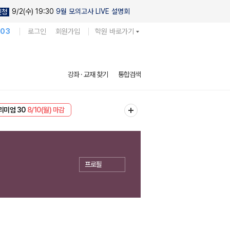
9/2(수) 19:30
9월 모의고사 LIVE 설명회
신청
103
로그인
회원가입
학원 바로가기
강좌 · 교재 찾기
통합검색
EVENT
8/10(월) 마감
리미엄 30
8/10(월) 마감
프로필