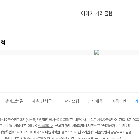
이미지 커리큘럼
큘럼
메가스터디
찾아오는길
제휴·단체문의
강사모집
인재채용
이용약관
개
울 서초구 효령로 321 (서초동, 덕원빌딩) 메가스터디교육(주) 대표이사 : 손성은 사업자등록번호 : 780-87-00
 : 2015-서울서초-0678
정보조회 >
신고기관명 : 서울특별시 서초구 호스팅제공자 : (주)케이티
영등록번호 : 제10176호 메가스터디원격학원
정보조회 >
신고기관명 : 서울특별시 강남교육지원청
 : 1599-1010 개인정보보호책임자 : 정보보안실 김영무
(keeper@megastudy.net)