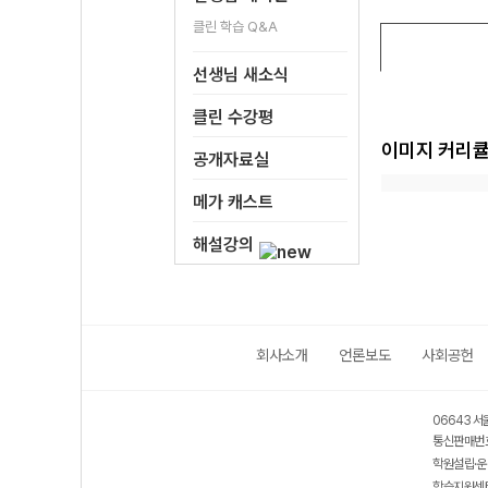
클린 학습 Q&A
선생님 새소식
클린 수강평
이미지 커리
공개자료실
메가 캐스트
해설강의
회사소개
언론보도
사회공헌
보호 관리체계 ISMS 인증획득
인터넷 저작권 지킴이 - 클린사이트
06643 서
통신판매번호
학원설립·운
학습지원센터