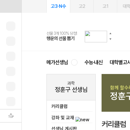
고3·N수
고2
고1
대
선물 3개 100% 당첨!
선물 100% 증정!
여름방학 스터디 캐시백
2027 러셀 단과
스마트러닝앱
메가패스
메가패스 수강생 무료혜택!
사회공헌 캠페인
행운의 선물 뽑기
메가스터디 X 올리브
메가런 썸머스쿨
강사 공개선발
설문 EVENT
3일 무료 체험권
메가클럽 멤버십
희망이룸 메가나눔
영
메가선생님
수능·내신
대학별고
과학
함께 할수
정훈구 선생님
정훈
커리큘럼
TOP
강좌 및 교재
커리큘럼
선생님 게시판