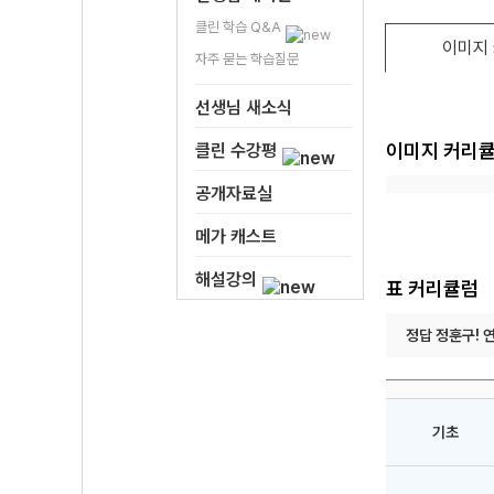
클린 학습 Q&A
이미지
자주 묻는 학습질문
선생님 새소식
이미지 커리
클린 수강평
공개자료실
메가 캐스트
해설강의
표 커리큘럼
정답 정훈구! 
기초