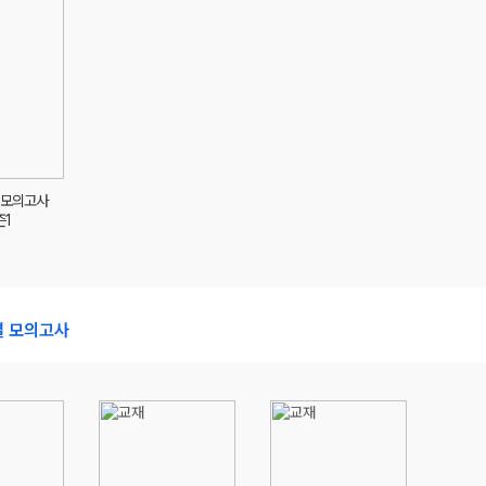
답 모의고사
즌1
별 모의고사