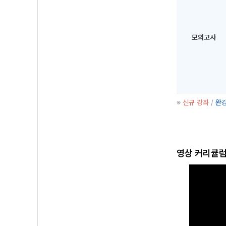
모의고사
※
신규 강좌
/
완강
영상 커리큘