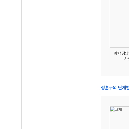
화학I 정
시
정훈구의 단계