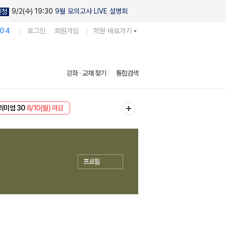
9/2(수) 19:30
9월 모의고사 LIVE 설명회
신청
104
로그인
회원가입
학원 바로가기
강좌 · 교재 찾기
통합검색
EVENT
8/10(월) 마감
리미엄 30
8/10(월) 마감
프로필