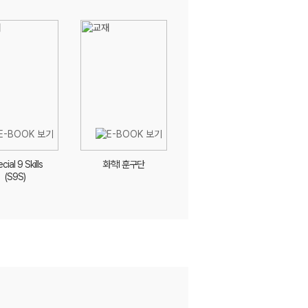
cial 9 Skills
화학I 훈구단
(S9S)