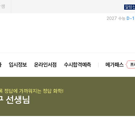
학생
알람
2027 수능
D-
사
입시정보
온라인서점
수시합격예측
메가패스
프
록 정답에 가까워지는 정답 화학!
구 선생님