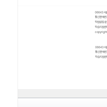
보호 관리체계 ISMS 인증획득
인터넷 저작권 지킴이 - 클린사이트
06643 서
통신판매번호
학원설립·운
학습지원센터
copyrigh
06643 서
통신판매번호
학습지원센터