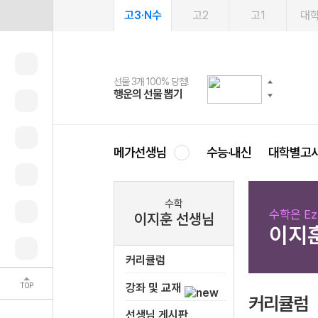
고3·N수
고2
고1
대
선물 3개 100% 당첨!
선물 100% 증정!
여름방학 스터디 캐시백
2027 러셀 단과
스마트러닝앱
메가패스
메가패스 수강생 무료혜택!
사회공헌 캠페인
행운의 선물 뽑기
메가스터디 X 올리브
메가런 썸머스쿨
강사 공개선발
설문 EVENT
3일 무료 체험권
메가클럽 멤버십
희망이룸 메가나눔
영
메가선생님
수능·내신
대학별고
수학
수학은 Ez
이지훈 선생님
이지
커리큘럼
TOP
강좌 및 교재
커리큘럼
선생님 게시판