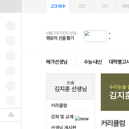
고3·N수
고2
고1
대
선물 3개 100% 당첨!
선물 100% 증정!
여름방학 스터디 캐시백
2027 러셀 단과
스마트러닝앱
메가패스
메가패스 수강생 무료혜택!
사회공헌 캠페인
행운의 선물 뽑기
메가스터디 X 올리브
메가런 썸머스쿨
강사 공개선발
설문 EVENT
3일 무료 체험권
메가클럽 멤버십
희망이룸 메가나눔
영
메가선생님
수능·내신
대학별고
논술
수리논술 
김지훈 선생님
김지
커리큘럼
TOP
강좌 및 교재
커리큘럼
선생님 게시판