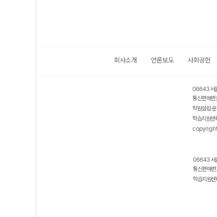
회사소개
언론보도
사회공헌
보호 관리체계 ISMS 인증획득
인터넷 저작권 지킴이 - 클린사이트
06643 서
통신판매번호
학원설립·운
학습지원센터
copyrigh
06643 서
통신판매번호
학습지원센터