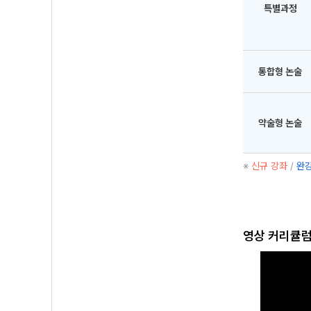
특별과정
통합형 논술
약술형 논술
※
신규 강좌
/
완강
영상 커리큘