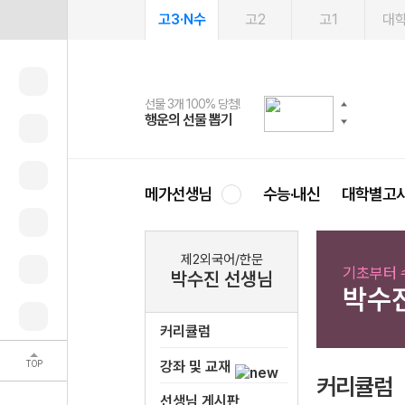
고3·N수
고2
고1
대
선물 3개 100% 당첨!
선물 100% 증정!
여름방학 스터디 캐시백
2027 러셀 단과
스마트러닝앱
메가패스
메가패스 수강생 무료혜택!
사회공헌 캠페인
행운의 선물 뽑기
메가스터디 X 올리브
메가런 썸머스쿨
강사 공개선발
설문 EVENT
3일 무료 체험권
메가클럽 멤버십
희망이룸 메가나눔
영
메가선생님
수능·내신
대학별고
제2외국어/한문
기초부터 
박수진 선생님
박수
커리큘럼
TOP
강좌 및 교재
커리큘럼
선생님 게시판