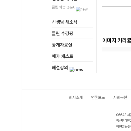
클린 학습 Q&A
선생님 새소식
클린 수강평
이미지 커리
공개자료실
메가 캐스트
해설강의
회사소개
언론보도
사회공헌
보호 관리체계 ISMS 인증획득
인터넷 저작권 지킴이 - 클린사이트
06643 서
통신판매번호
학원설립·운