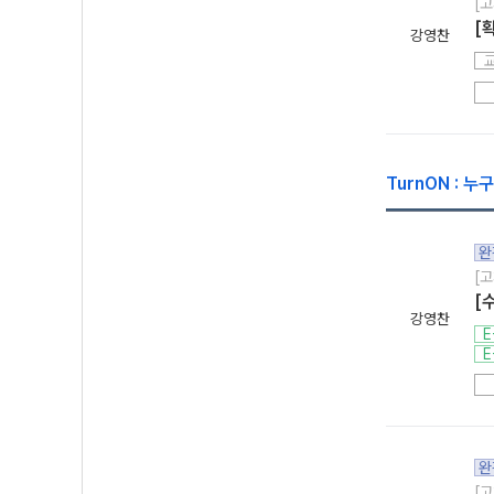
[고
[
강영찬
TurnON : 
완
[고
[
강영찬
E
E
완
[고