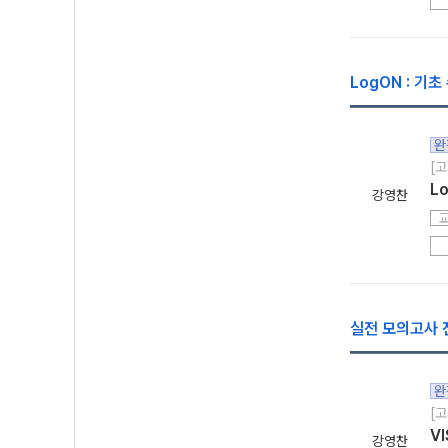
LogON : 기
완
[고
L
강영찬
실전 모의고사 전 
완
[고
VI
강영찬