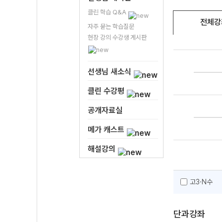
클린 학습 Q&A
전체강
자주 묻는 학습질문
현장 강의 수강생 게시판
선생님 새소식
클린 수강평
공개자료실
메가 캐스트
해설강의
고3·N수
단과강좌