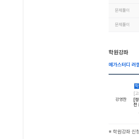
문제풀이
문제풀이
학원강좌
메가스터디 러
학
[
강영찬
[정
전
※ 학원강좌 신