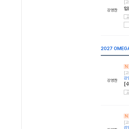
[고
입
강영찬
2027 OMEG
N
[
강
강영찬
[
N
[
강