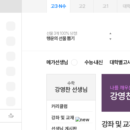
고3·N수
고2
고1
대
선물 3개 100% 당첨!
선물 100% 증정!
여름방학 스터디 캐시백
2027 러셀 단과
스마트러닝앱
메가패스
메가패스 수강생 무료혜택!
사회공헌 캠페인
행운의 선물 뽑기
메가스터디 X 올리브
메가런 썸머스쿨
강사 공개선발
설문 EVENT
3일 무료 체험권
메가클럽 멤버십
희망이룸 메가나눔
영
메가선생님
수능·내신
대학별고
수학
나를 깨우는
강영찬 선생님
강영
커리큘럼
TOP
강좌 및 교재
강좌 및 
선생님 게시판