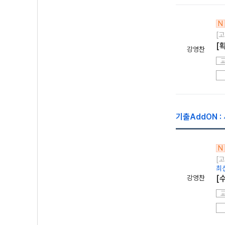
N
[고
[
강영찬
기출AddON 
N
[고
최
강영찬
[