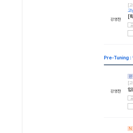
[고
고
[
강영찬
Pre-Tunin
완
[고
입문
강영찬
N