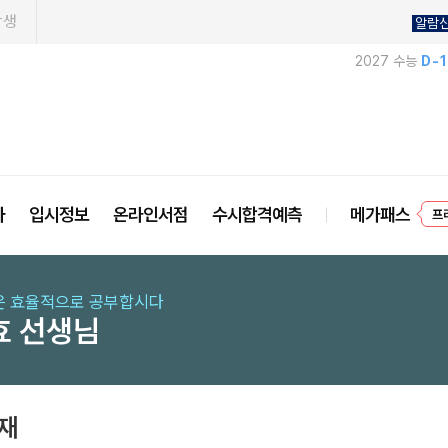
학생
알람
2027 수능
D-
프
사
입시정보
온라인서점
수시합격예측
메가패스
 효율적으로 공부합시다
효 선생님
교재