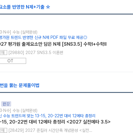
요소를 반영한 N제+기출 ☆
3·N수] 수능 (실력완성)
평가원 트렌드 반영한 신규 N제 PDF 파일 무료 제공◎
027 평가원 출제요소만 담은 N제 [SNS3.5] 수학Ⅰ+수학Ⅱ
[29880] 2027 SNS3.5 이론편
교재
OT
-22번을 뚫는 문제풀이법
완강
3·N수] 수능 (실력완성)
 수능 트렌드에 맞는 13-15, 20-22번 대비 12메타 총정리
3-15, 20-22번 대비 12메타 총정리 <2027 실전메타 3.5>
[28429] 2027 준킬러 시간단축 개념완성 <실전메타3.5 수학1+수학2>
교재