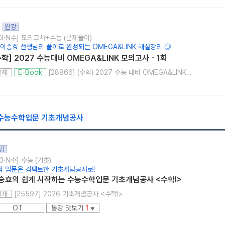
완강
고3·N수] 모의고사+수능 (문제풀이)
 이승효 선생님의 풀이로 완성되는 OMEGA&LINK 해설강의 ◎
수학] 2027 수능대비 OMEGA&LINK 모의고사 - 1회
[28866] (수학) 2027 수능 대비 OMEGA&LINK 모의고사 1회
교재
E-Book
 수능수학입문 기초개념공사
강
3·N수] 수능 (기초)
학 입문은 컴팩트한 기초개념공사로!
승효의 쉽게 시작하는 수능수학입문 기초개념공사 <수학I>
[25597] 2026 기초개념공사 <수학l>
교재
OT
통강 맛보기
1
▼