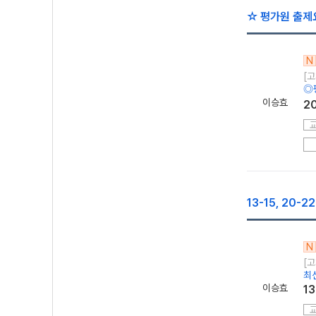
☆ 평가원 출제
N
[고
◎
이승효
2
13-15, 20
N
[고
최신
이승효
1