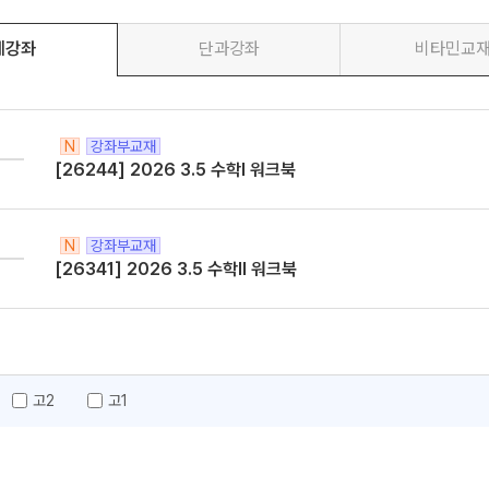
체강좌
단과강좌
비타민교
N
강좌부교재
메가스터디
[26244] 2026 3.5 수학I 워크북
N
강좌부교재
[26341] 2026 3.5 수학II 워크북
고2
고1