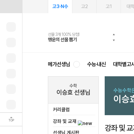
고3·N수
고2
고1
대
선물 3개 100% 당첨!
선물 100% 증정!
여름방학 스터디 캐시백
2027 러셀 단과
스마트러닝앱
메가패스
메가패스 수강생 무료혜택!
사회공헌 캠페인
행운의 선물 뽑기
메가스터디 X 올리브
메가런 썸머스쿨
강사 공개선발
설문 EVENT
3일 무료 체험권
메가클럽 멤버십
희망이룸 메가나눔
영
메가선생님
수능·내신
대학별고
수학
수능수학은
이승효 선생님
이승
커리큘럼
TOP
강좌 및 교재
강좌 및 
선생님 게시판