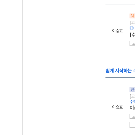
N
[
◎
이승효
[
쉽게 시작하는
완
[고
수
이승효
이