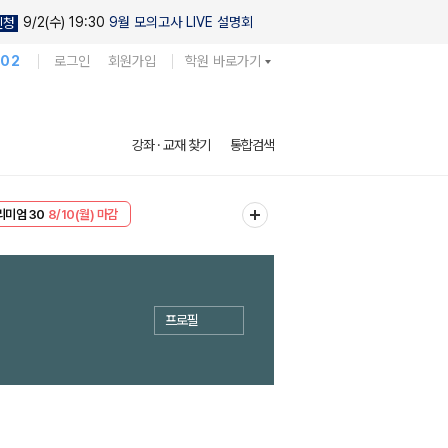
9/2(수) 19:30
9월 모의고사 LIVE 설명회
신청
102
로그인
회원가입
학원 바로가기
강좌 · 교재 찾기
통합검색
리미엄 30
8/10(월) 마감
EVENT
8/10(월) 마감
프로필