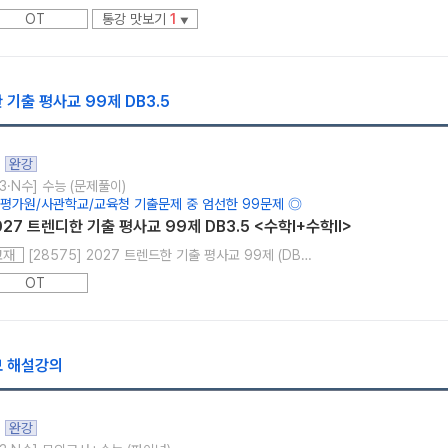
OT
통강 맛보기
1
▼
 기출 평사교 99제 DB3.5
완강
3·N수] 수능 (문제풀이)
 평가원/사관학교/교육청 기출문제 중 엄선한 99문제 ◎
027 트렌디한 기출 평사교 99제 DB3.5 <수학I+수학II>
[28575] 2027 트렌드한 기출 평사교 99제 (DB3.5 수학I + 수학II)
교재
OT
모 해설강의
완강