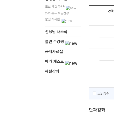
클린 학습 Q&A
전
자주 묻는 학습질문
칼럼 게시판
선생님 새소식
클린 수강평
공개자료실
메가 캐스트
해설강의
고3·N수
단과강좌