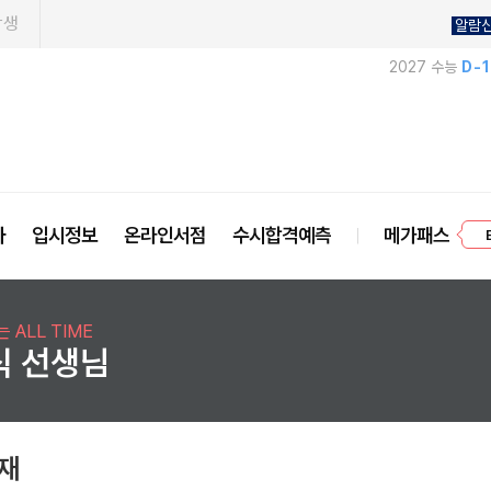
학생
알람
2027 수능
D-
프
사
입시정보
온라인서점
수시합격예측
메가패스
 ALL TIME
식 선생님
교재