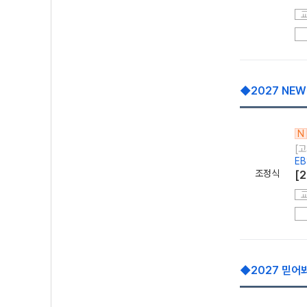
◆2027 NEW
N
[고
E
조정식
[
◆2027 믿어