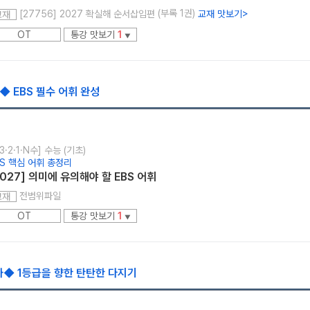
(부록 1권)
[27756] 2027 확실해 순서삽입편
교재 맛보기
>
교재
OT
통강 맛보기
1
▼
◆ EBS 필수 어휘 완성
3·2·1·N수] 수능 (기초)
BS 핵심 어휘 총정리
2027] 의미에 유의해야 할 EBS 어휘
전범위파일
교재
OT
통강 맛보기
1
▼
봐◆ 1등급을 향한 탄탄한 다지기