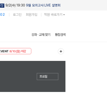
9/2(수) 19:30
9월 모의고사 LIVE 설명회
신청
102
로그인
회원가입
학원 바로가기
강좌 · 교재 찾기
통합검색
리미엄 30
8/10(월) 마감
EVENT
8/10(월) 마감
프로필