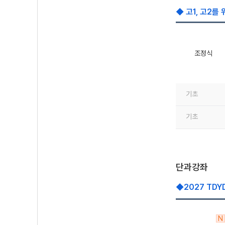
◆ 고1, 고2를
조정식
기초
기초
단과강좌
◆2027 TD
N