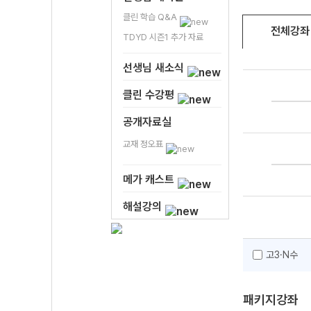
클린 학습 Q&A
전체강좌
TDYD 시즌1 추가 자료
선생님 새소식
클린 수강평
공개자료실
교재 정오표
메가 캐스트
해설강의
고3·N수
패키지강좌