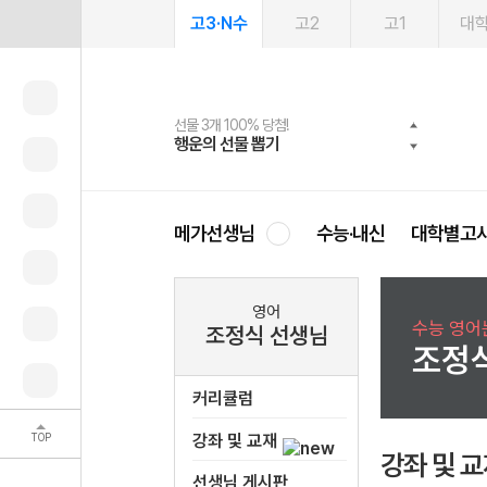
고3·N수
고2
고1
대
선물 3개 100% 당첨!
선물 100% 증정!
여름방학 스터디 캐시백
2027 러셀 단과
스마트러닝앱
메가패스
메가패스 수강생 무료혜택!
사회공헌 캠페인
행운의 선물 뽑기
메가스터디 X 올리브
메가런 썸머스쿨
강사 공개선발
설문 EVENT
3일 무료 체험권
메가클럽 멤버십
희망이룸 메가나눔
영
메가선생님
수능·내신
대학별고
영어
수능 영어는
조정식 선생님
조정
커리큘럼
TOP
강좌 및 교재
강좌 및 
선생님 게시판