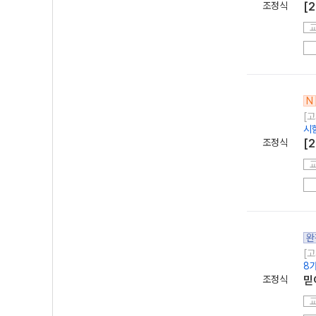
조정식
[
N
[고
시
조정식
[
완
[고
8
조정식
믿