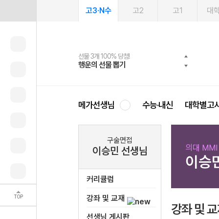
고3·N수
고2
고1
대
선물 3개 100% 당첨!
선물 100% 증정!
여름방학 스터디 캐시백
2027 러셀 단과
스마트러닝앱
메가패스
메가패스 수강생 무료혜택!
사회공헌 캠페인
행운의 선물 뽑기
메가스터디 X 올리브
메가런 썸머스쿨
강사 공개선발
설문 EVENT
3일 무료 체험권
메가클럽 멤버십
희망이룸 메가나눔
영
메가선생님
수능·내신
대학별고
구술면접
의대 MM
이승민 선생님
이승
커리큘럼
TOP
강좌 및 교재
강좌 및 
선생님 게시판