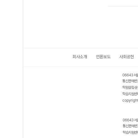
회사소개
언론보도
사회공헌
06643 서
통신판매번호
학원설립·운
학습지원센터
copyrigh
06643 서
통신판매번호
학습지원센터