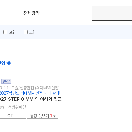
전체강좌
고2
고1
메가스터디
면접 ◈
완강
3·2·1] 구술/심층면접 (의대MMI면접)
2027학년도 의대MMI면접 대비 강좌!
027 STEP 0 MMI의 이해와 접근
전범위파일
교재
OT
통강 맛보기
1
▼