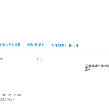
장바구
니
인정보처리방침
학습지원센터
메가스터디그룹 소개
장바구
034
서비스 가입사실 확인
니
 264-85-02889
안전서비스 >
장바구