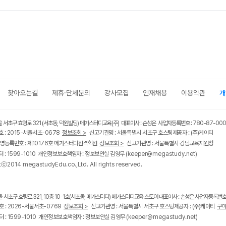
찾아오는길
제휴·단체문의
강사모집
인재채용
이용약관
개
울 서초구 효령로 321 (서초동, 덕원빌딩) 메가스터디교육(주) 대표이사 : 손성은 사업자등록번호 : 780-87-00
 : 2015-서울서초-0678
정보조회 >
신고기관명 : 서울특별시 서초구 호스팅제공자 : (주)케이티
영등록번호 : 제10176호 메가스터디원격학원
정보조회 >
신고기관명 : 서울특별시 강남교육지원청
 : 1599-1010 개인정보보호책임자 : 정보보안실 김영무
(keeper@megastudy.net)
tⓒ2014 megastudyEdu.co.,Ltd. All rights reserved.
울 서초구 효령로 321, 10층 10-1호(서초동, 메가스터디) 메가스터디교육 스토어 대표이사 : 손성은 사업자등록번호 :
 : 2026-서울서초-0769
정보조회 >
신고기관명 : 서울특별시 서초구 호스팅제공자 : (주)케이티
구매
 : 1599-1010 개인정보보호책임자 : 정보보안실 김영무
(keeper@megastudy.net)