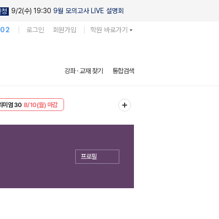
9/2(수) 19:30
9월 모의고사 LIVE 설명회
신청
102
로그인
회원가입
학원 바로가기
강좌 · 교재 찾기
통합검색
리미엄 30
8/10(월) 마감
EVENT
8/10(월) 마감
프로필