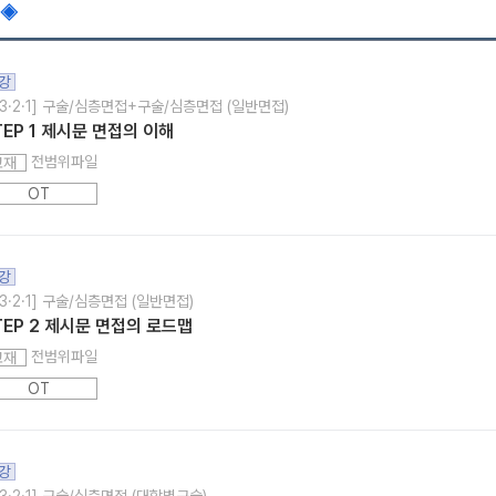
 ◈
강
3·2·1] 구술/심층면접+구술/심층면접 (일반면접)
TEP 1 제시문 면접의 이해
전범위파일
교재
OT
강
3·2·1] 구술/심층면접 (일반면접)
TEP 2 제시문 면접의 로드맵
전범위파일
교재
OT
강