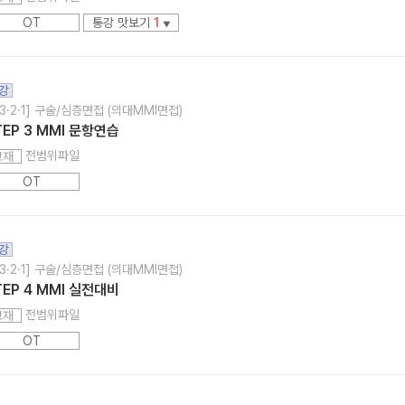
OT
통강 맛보기
1
▼
강
3·2·1] 구술/심층면접 (의대MMI면접)
TEP 3 MMI 문항연습
전범위파일
교재
OT
강
3·2·1] 구술/심층면접 (의대MMI면접)
TEP 4 MMI 실전대비
전범위파일
교재
OT