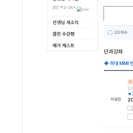
클린 학습 Q&A
선생님 새소식
고3·N수
클린 수강평
메가 캐스트
단과강좌
◈ 의대 MMI 
N
[고
★
이승민
2