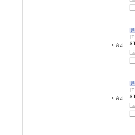
완
[고
S
이승민
완
[고
S
이승민