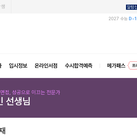
학생
알람
2027 수능
D-
프
사
입시정보
온라인서점
수시합격예측
메가패스
I 면접, 성공으로 이끄는 전문가
민 선생님
교재