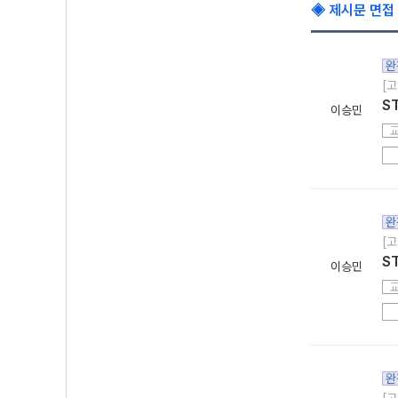
◈ 제시문 면접
완
[고
S
이승민
완
[고
S
이승민
완