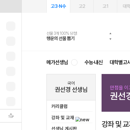
고3·N수
고2
고1
대
선물 3개 100% 당첨!
선물 100% 증정!
여름방학 스터디 캐시백
2027 러셀 단과
스마트러닝앱
메가패스
메가패스 수강생 무료혜택!
사회공헌 캠페인
행운의 선물 뽑기
메가스터디 X 올리브
메가런 썸머스쿨
강사 공개선발
설문 EVENT
3일 무료 체험권
메가클럽 멤버십
희망이룸 메가나눔
영
메가선생님
수능·내신
대학별고
국어
만점을 이
권선경 선생님
권선
커리큘럼
TOP
강좌 및 교재
강좌 및 
선생님 게시판