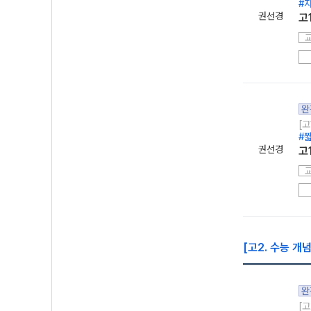
#
권선경
고
완
[고
#
권선경
고
[고2. 수능 개
완
[고