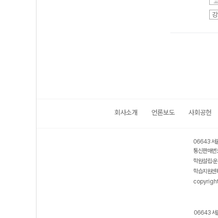
강
회사소개
언론보도
사회공헌
06643 서
통신판매번호
학원설립·운
학습지원센터
copyrigh
06643 서