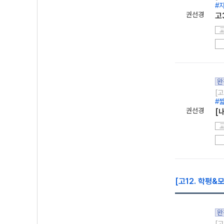
#
권선경
고
완
[고
#
권선경
[
[고12. 학평&
완
[고