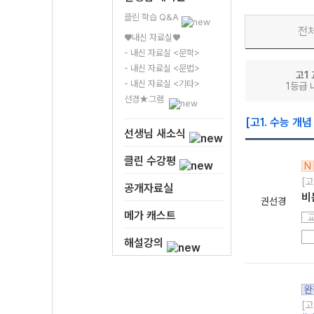
클린 학습 Q&A
전
♥내신 자료실♥
- 내신 자료실 <문학>
- 내신 자료실 <문법>
고1
- 내신 자료실 <기타>
1등급 
선경★그램
[고1. 수능 개념
선생님 새소식
클린 수강평
N
[고
공개자료실
비
권선경
메가 캐스트
해설강의
완
[고