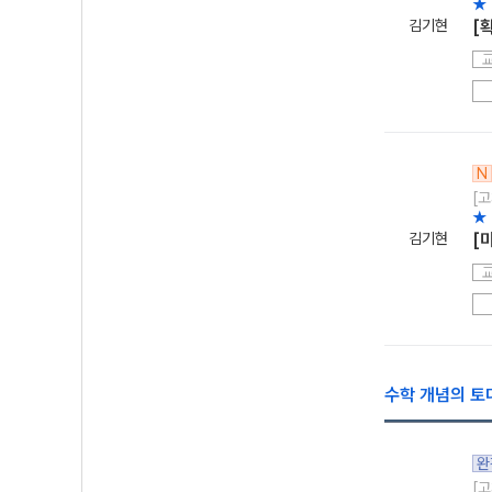
★
김기현
[
N
[고
★
김기현
[
수학 개념의 토대
완
[고