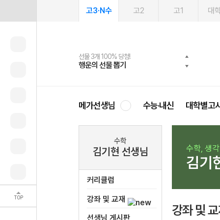
고3·N수
고2
고1
대
선물 3개 100% 당첨!
선물 100% 증정!
여름방학 스터디 캐시백
2027 러셀 단과
스마트러닝앱
메가패스
메가패스 수강생 무료혜택!
사회공헌 캠페인
행운의 선물 뽑기
메가스터디 X 올리브
메가런 썸머스쿨
강사 공개선발
설문 EVENT
3일 무료 체험권
메가클럽 멤버십
희망이룸 메가나눔
영
메가선생님
수능·내신
대학별고
수학
수학, 생
김기현 선생님
김기
커리큘럼
TOP
강좌 및 교재
강좌 및 
선생님 게시판