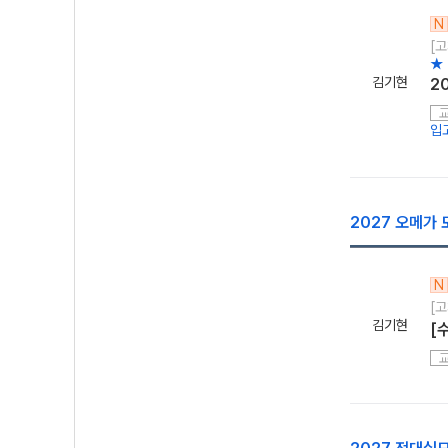
N
[고
★
김기현
2
입
2027 오메가
N
[
김기현
[