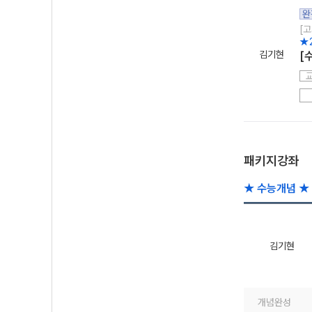
완
[고
★
김기현
[
패키지강좌
★ 수능개념 ★ 
김기현
개념완성