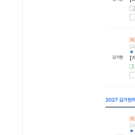
N
[고
★
김기현
[
E
2027 김기현의
N
[고
★