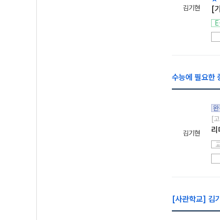
김기현
[
E
수능에 필요한 
완
[고
리
김기현
[사관학교] 김