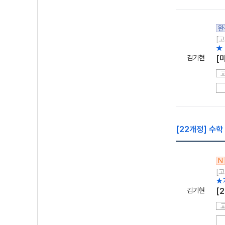
완
[고
★ 
김기현
[
[22개정] 수학
N
[고
★
김기현
[