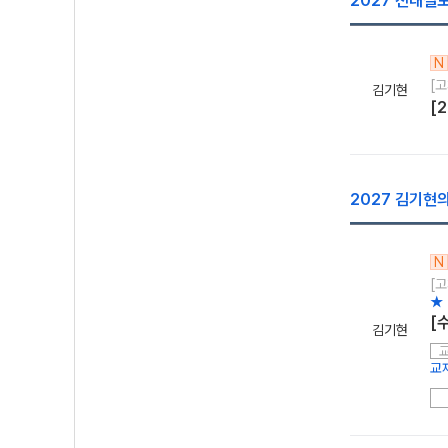
2027 전대실
N
[고
김기현
[
2027 김기현
N
[고
★ 
[
김기현
교