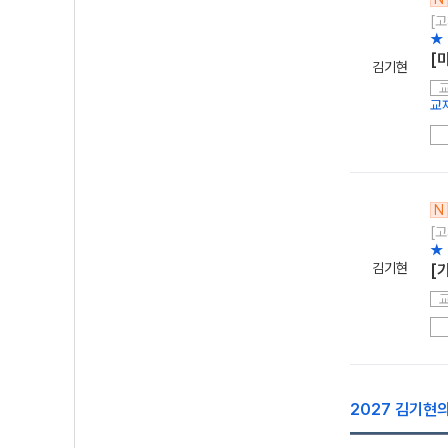
[고
★ 
[
김기현
교
N
[고
★ 
김기현
[
2027 김기현의