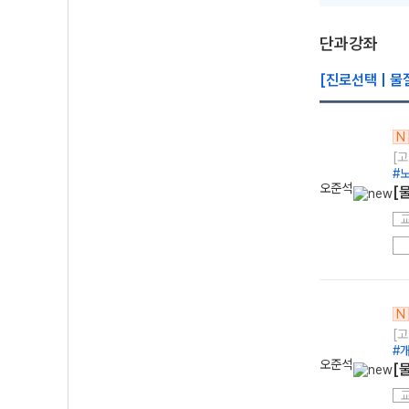
단과강좌
[진로선택 | 물
N
[고
#
오준석
[
N
[고
#
오준석
[