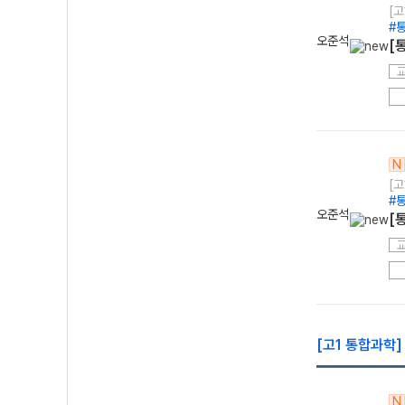
[고
#
오준석
[
N
[고
#
오준석
[
[고1 통합과학]
N