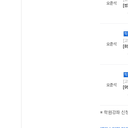
오준석
[썸
학
[
오준석
[8
학
[
오준석
[9
※ 학원강좌 신