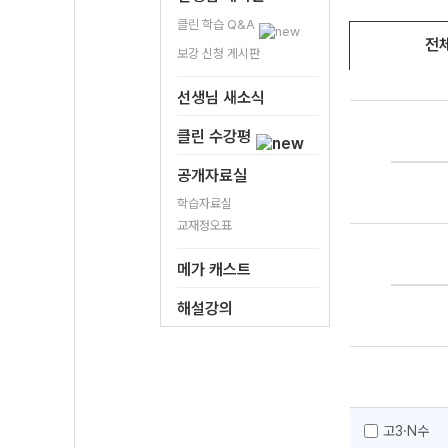
클린 학습 Q&A
전
보강 신청 게시판
선생님 새소식
클린 수강평
공개자료실
학습자료실
교재정오표
메가 캐스트
해설강의
고3·N수