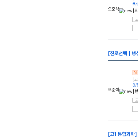
#
오준석
[
[진로선택 | 행
N
[고
8
오준석
[
[고1 통합과학]