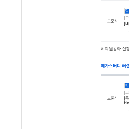
학
[
오준석
[
※ 학원강좌 신
메가스터디 러
학
[
오준석
[
He