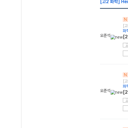
[고2 화학] He
N
[고
화
오준석
[
N
[고
화
오준석
[