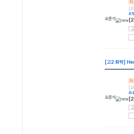
N
[고
#
오준석
[
[고2 화학] He
N
[고
#
오준석
[