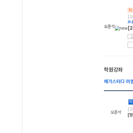
N
[고
#
오준석
[
학원강좌
메가스터디 러
학
[
오준석
[정