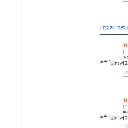
[고2 지구과학]
N
[고
실
오준석
[
N
[고
#
오준석
[