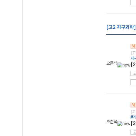
[고2 지구과학]
N
[고
지
오준석
[
N
[고
#
오준석
[