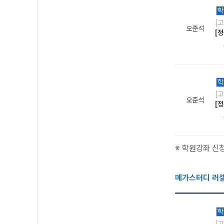
학
[
오준석
[정
학
[
오준석
[정
※ 학원강좌 신
메가스터디 러
학
[