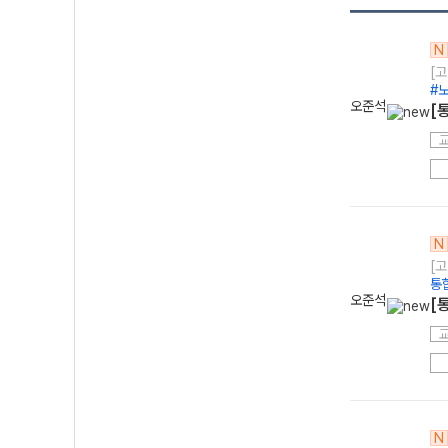
N
[고
#
오준석
[
N
[고
통
오준석
[
N