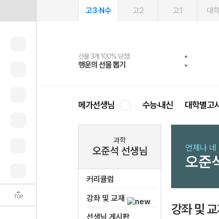
고3·N수
고2
고1
대
선물 3개 100% 당첨!
선물 100% 증정!
여름방학 스터디 캐시백
2027 러셀 단과
스마트러닝앱
메가패스
메가패스 수강생 무료혜택!
사회공헌 캠페인
행운의 선물 뽑기
메가스터디 X 올리브
메가런 썸머스쿨
강사 공개선발
설문 EVENT
3일 무료 체험권
메가클럽 멤버십
희망이룸 메가나눔
영
메가선생님
수능·내신
대학별고
과학
언제나 네 
오준석 선생님
오준
커리큘럼
TOP
강좌 및 교재
강좌 및 
선생님 게시판