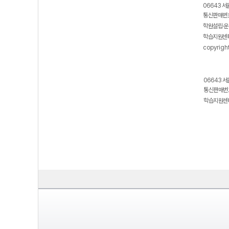
보호 관리체계 ISMS 인증획득
인터넷 저작권 지킴이 - 클린사이트
06643 서
통신판매번호
학원설립·운
학습지원센터
copyrigh
06643 서
통신판매번호
학습지원센터