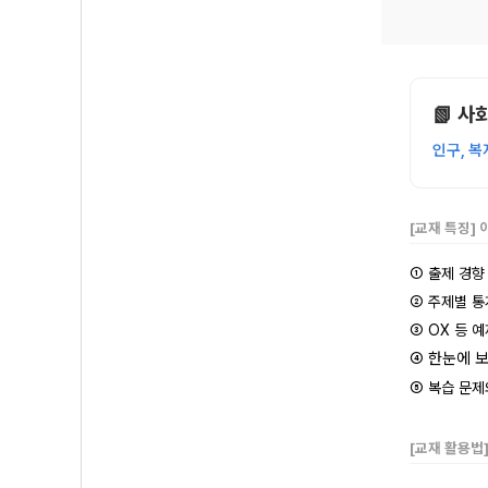
📗 사
인구, 복
[교재 특징]
① 출제 경향
② 주제별 통
③
OX 등 
한눈에 보
④
⑤ 복습 문제와
[교재 활용법