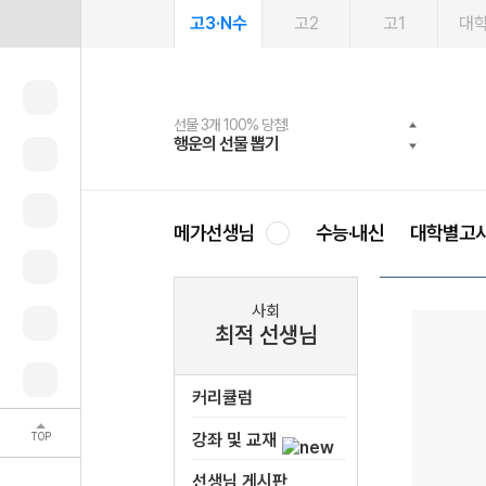
고3·N수
고2
고1
대
선물 3개 100% 당첨!
선물 100% 증정!
여름방학 스터디 캐시백
2027 러셀 단과
스마트러닝앱
메가패스
메가패스 수강생 무료혜택!
사회공헌 캠페인
행운의 선물 뽑기
메가스터디 X 올리브
메가런 썸머스쿨
강사 공개선발
설문 EVENT
3일 무료 체험권
메가클럽 멤버십
희망이룸 메가나눔
영
메가선생님
수능·내신
대학별고
사회
최적 선생님
커리큘럼
TOP
강좌 및 교재
선생님 게시판