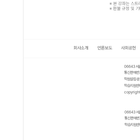
※ 본 강좌는 스
※ 환불 규정 및 
회사소개
언론보도
사회공헌
보호 관리체계 ISMS 인증획득
인터넷 저작권 지킴이 - 클린사이트
06643 서
통신판매번호
학원설립·운
학습지원센터
copyrigh
06643 서
통신판매번호
학습지원센터