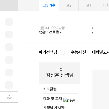
고3·N수
고2
고1
대
선물 3개 100% 당첨!
선물 100% 증정!
여름방학 스터디 캐시백
2027 러셀 단과
스마트러닝앱
메가패스
메가패스 수강생 무료혜택!
사회공헌 캠페인
행운의 선물 뽑기
메가스터디 X 올리브
메가런 썸머스쿨
강사 공개선발
설문 EVENT
3일 무료 체험권
메가클럽 멤버십
희망이룸 메가나눔
영
메가선생님
수능·내신
대학별고
수학
김성은 선생님
커리큘럼
TOP
강좌 및 교재
선생님 게시판