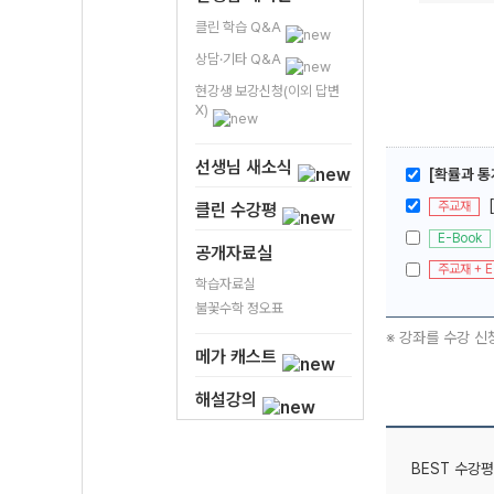
클린 학습 Q&A
상담·기타 Q&A
현강생 보강신청(이외 답변
X)
선생님 새소식
[확률과 통
주교재
클린 수강평
E-Book
공개자료실
주교재 + E
학습자료실
불꽃수학 정오표
※ 강좌를 수강 신
메가 캐스트
해설강의
BEST 수강평