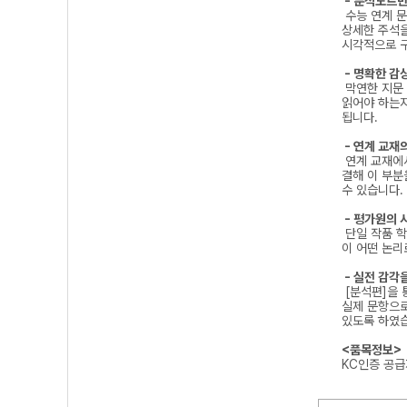
- 분석노트만
수능 연계 문
상세한 주석을
시각적으로 구
- 명확한 감
막연한 지문 
읽어야 하는지
됩니다.
- 연계 교재
연계 교재에서
결해 이 부분
수 있습니다.
- 평가원의 
단일 작품 학
이 어떤 논리
- 실전 감각
[분석편]을 
실제 문항으로
있도록 하였
<품목정보>
KC인증 공