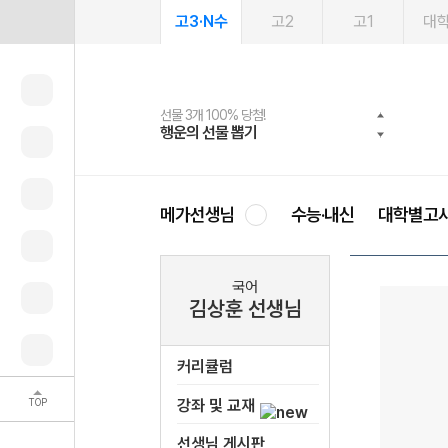
고3·N수
고2
고1
대
선물 3개 100% 당첨!
선물 100% 증정!
여름방학 스터디 캐시백
2027 러셀 단과
스마트러닝앱
메가패스
메가패스 수강생 무료혜택!
사회공헌 캠페인
행운의 선물 뽑기
메가스터디 X 올리브
메가런 썸머스쿨
강사 공개선발
설문 EVENT
3일 무료 체험권
메가클럽 멤버십
희망이룸 메가나눔
영
메가선생님
수능·내신
대학별고
국어
김상훈 선생님
커리큘럼
TOP
강좌 및 교재
선생님 게시판