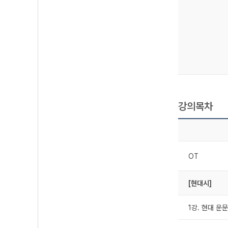
강의목차
OT
[현대시]
1강. 현대 운