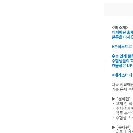
<책 소개>
깨져버린 출
결론은 다시 
E분석노트로
수능 연계 문
수험생들의 학
효율성은 UP
<메가스터디
더욱 정교해
기출 문제 수
▶ [분석편]
- 교재 전 
- 수험생이 
- 작품 분석
- 수험생 스
▶ [문제편]
- 지문과 연