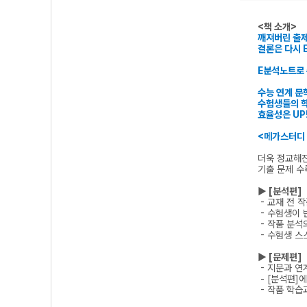
<책 소개>
깨져버린 출
결론은 다시 
E분석노트로
수능 연계 문
수험생들의 학
효율성은 UP
<메가스터디
더욱 정교해
기출 문제 수
▶ [분석편]
- 교재 전 
- 수험생이 
- 작품 분석
- 수험생 스
▶ [문제편]
- 지문과 연
- [분석편]
- 작품 학습