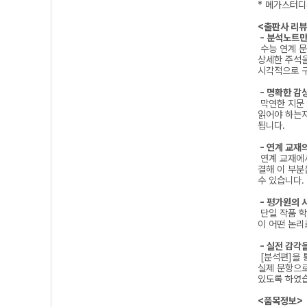
* 메가스터디(
<출판사 리뷰
- 분석노트만
수능 연계 문
상세한 주석을
시각적으로 구
- 명확한 감
막연한 지문 
읽어야 하는지
됩니다.
- 연계 교재
연계 교재에서
결해 이 부분
수 있습니다.
- 평가원의 
단일 작품 학
이 어떤 논리
- 실전 감각
[분석편]을 
실제 문항으로
있도록 하였
<품목정보>