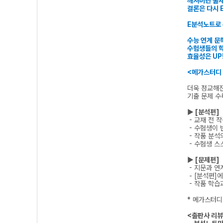
깨져버린 출
결론은 다시 
E분석노트로
수능 연계 문
수험생들의 학
효율성은 UP
<메가스터디
더욱 정교해
기출 문제 수
▶ [분석편]
- 교재 전 
- 수험생이 
- 작품 분석
- 수험생 스
▶ [문제편]
- 지문과 연
- [분석편]
- 작품 학습
* 메가스터디(
<출판사 리뷰