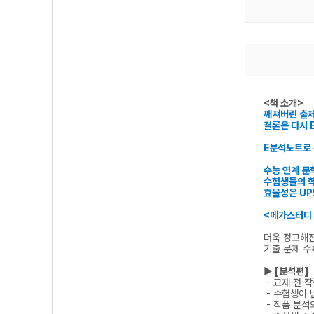
<책 소개>
깨져버린 출
결론은 다시 
E분석노트로
수능 연계 문
수험생들의 학
효율성은 UP
<메가스터디
더욱 정교해
기출 문제 수
▶ [분석편]
- 교재 전 
- 수험생이 
- 작품 분석