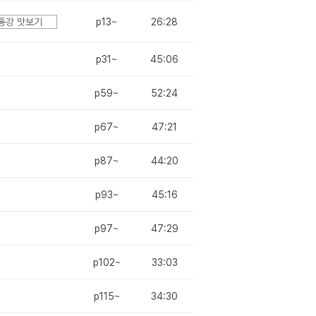
통강 맛보기
p13~
26:28
p31~
45:06
p59~
52:24
p67~
47:21
p87~
44:20
p93~
45:16
p97~
47:29
p102~
33:03
p115~
34:30