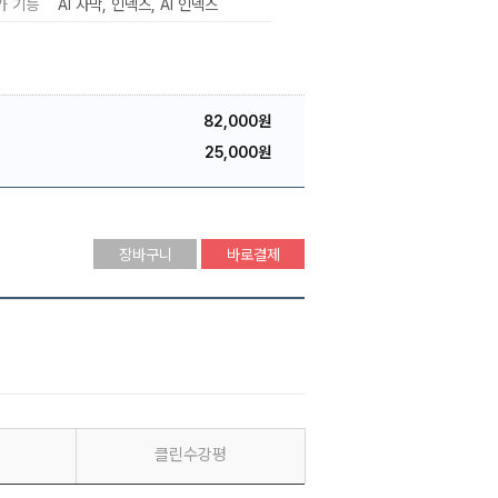
가 기능
AI 자막
인덱스
AI 인덱스
82,000원
25,000원
장바구니
바로결제
클린수강평