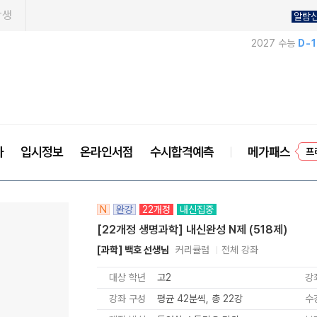
학생
알람
2027 수능
D-
사
입시정보
온라인서점
수시합격예측
메가패스
프
N
완강
22개정
내신집중
[22개정 생명과학] 내신완성 N제 (518제)
[과학] 백호 선생님
커리큘럼
전체 강좌
대상 학년
고2
강
강좌 구성
평균 42분씩, 총 22강
수