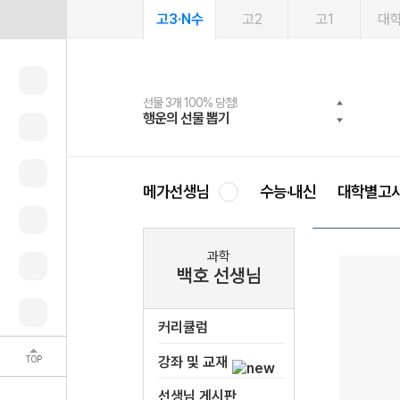
고3·N수
고2
고1
대
선물 3개 100% 당첨!
선물 100% 증정!
여름방학 스터디 캐시백
2027 러셀 단과
스마트러닝앱
메가패스
메가패스 수강생 무료혜택!
사회공헌 캠페인
행운의 선물 뽑기
메가스터디 X 올리브
메가런 썸머스쿨
강사 공개선발
설문 EVENT
3일 무료 체험권
메가클럽 멤버십
희망이룸 메가나눔
영
메가선생님
수능·내신
대학별고
과학
백호 선생님
커리큘럼
TOP
강좌 및 교재
선생님 게시판