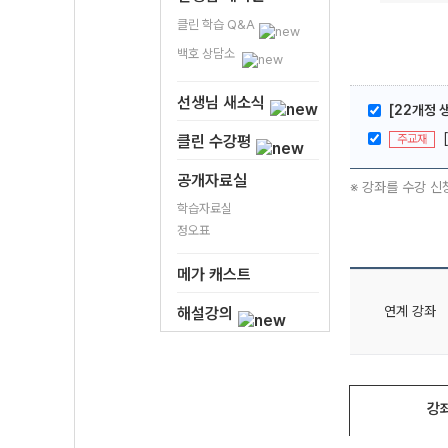
클린 학습 Q&A
백호 상담소
선생님 새소식
[22개정 
주교재
클린 수강평
공개자료실
※ 강좌를 수강 신
학습자료실
정오표
메가 캐스트
연계 강좌
해설강의
강