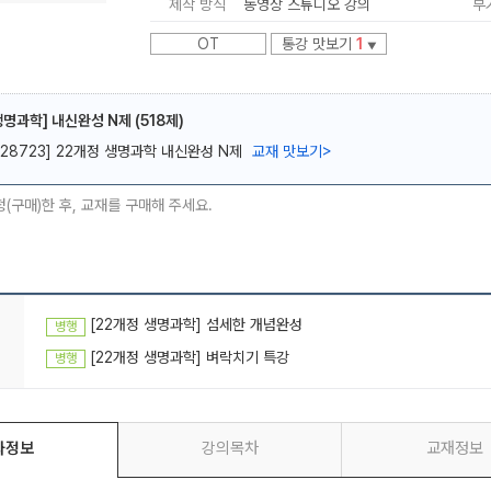
제작 방식
동영상 스튜디오 강의
부
OT
통강 맛보기
1
▼
생명과학] 내신완성 N제 (518제)
[28723] 22개정 생명과학 내신완성 N제
교재 맛보기
>
메가스터디
청(구매)한 후, 교재를 구매해 주세요.
[22개정 생명과학] 섬세한 개념완성
병행
[22개정 생명과학] 벼락치기 특강
병행
좌정보
강의목차
교재정보