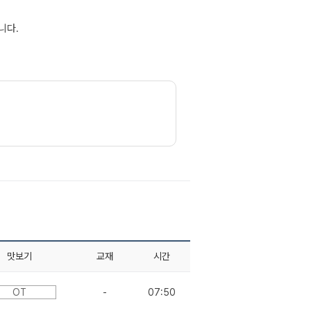
니다.
맛보기
교재
시간
OT
-
07:50