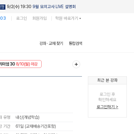
9/2(수) 19:30
9월 모의고사 LIVE 설명회
신청
103
로그인
회원가입
학원 바로가기
강좌 · 교재 찾기
통합검색
EVENT
8/10(월) 마감
리미엄 30
8/10(월) 마감
최근 본 강좌
로그인 후
확인하세요
로그인하기 >
좌 유형
내신(개념학습)
강 기간
61일 (교재배송기간포함)