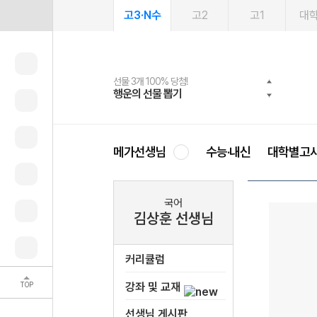
고3·N수
고2
고1
대
선물 3개 100% 당첨!
선물 100% 증정!
여름방학 스터디 캐시백
2027 러셀 단과
스마트러닝앱
메가패스
메가패스 수강생 무료혜택!
사회공헌 캠페인
행운의 선물 뽑기
메가스터디 X 올리브
메가런 썸머스쿨
강사 공개선발
설문 EVENT
3일 무료 체험권
메가클럽 멤버십
희망이룸 메가나눔
영
메가선생님
수능·내신
대학별고
국어
김상훈 선생님
커리큘럼
TOP
강좌 및 교재
선생님 게시판