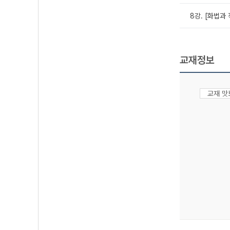
8강. [화법과
교재정보
교재 