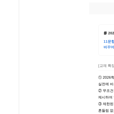
📗 2
11문
바꾸어
[교재 특
① 202
실전에 바
② 무조건
제시하여 
③ 제한된
흔들림 없