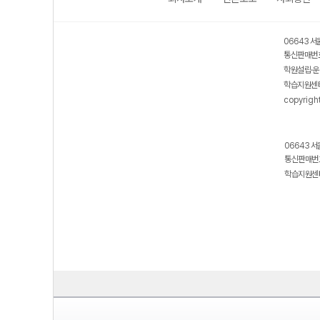
보호 관리체계 ISMS 인증획득
인터넷 저작권 지킴이 - 클린사이트
06643 서
통신판매번호
학원설립·운
학습지원센터
copyrigh
06643 서
통신판매번호
학습지원센터