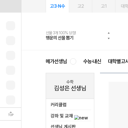
고3·N수
고2
고1
대
선물 3개 100% 당첨!
선물 100% 증정!
2027 러셀 단과
스마트러닝앱
메가패스
메가패스 수강생 무료혜택!
사회공헌 캠페인
행운의 선물 뽑기
메가스터디 X 올리브
강사 공개선발
설문 EVENT
3일 무료 체험권
메가클럽 멤버십
희망이룸 메가나눔
영
메가선생님
수능·내신
대학별고
수학
김성은 선생님
커리큘럼
TOP
강좌 및 교재
선생님 게시판