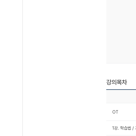
강의목차
OT
1강. 학습법 /