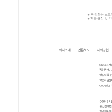
※ 본 강좌는 스
※ 환불 규정 및 
회사소개
언론보도
사회공헌
보호 관리체계 ISMS 인증획득
인터넷 저작권 지킴이 - 클린사이트
06643 서
통신판매번호
학원설립·운
학습지원센터
copyrigh
06643 서
통신판매번호
학습지원센터