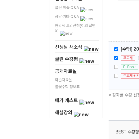
클린 학습 Q&A
상담·기타 Q&A
현강생 보강신청(이외 답변
X)
선생님 새소식
[수학l] 
주교재
클린 수강평
E-Book
공개자료실
주교재 + E
학습자료실
불꽃수학 정오표
※ 강좌를 수강 신
메가 캐스트
해설강의
BEST 수강평