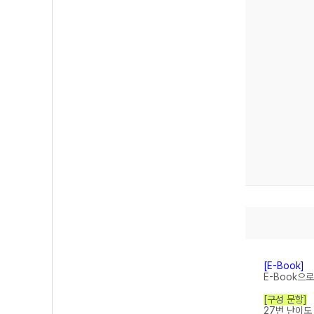
[E-Book]
E-Book으
[구성 문항]
27번 난이도