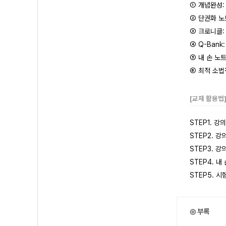
① 개념완성
② 단권화 노
③ 크로니클:
④ Q-Ban
⑤ 내 손 노
⑥ 최적 소법
[교재 활용법
STEP1. 
STEP2. 
STEP3. 
STEP4. 
STEP5. 
◎ 부록