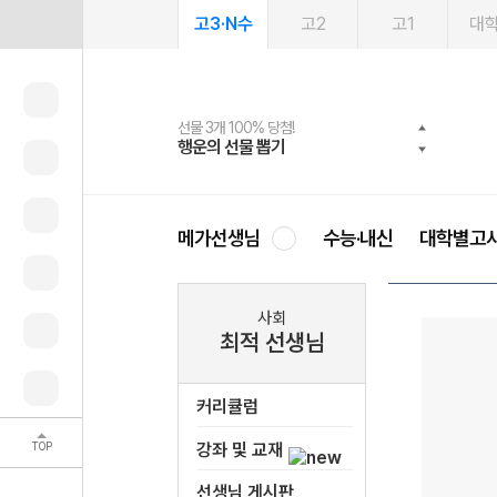
고3·N수
고2
고1
대
선물 3개 100% 당첨!
선물 100% 증정!
2027 러셀 단과
스마트러닝앱
메가패스
메가패스 수강생 무료혜택!
사회공헌 캠페인
행운의 선물 뽑기
메가스터디 X 올리브
강사 공개선발
설문 EVENT
3일 무료 체험권
메가클럽 멤버십
희망이룸 메가나눔
영
메가선생님
수능·내신
대학별고
사회
최적 선생님
커리큘럼
TOP
강좌 및 교재
선생님 게시판