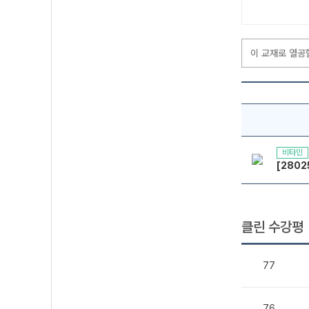
이 교재로 열공
비타민
[2802
클린 수강평
77
76