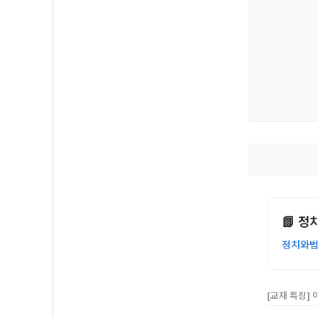
📗 정
정치와법 
[교재 특징]