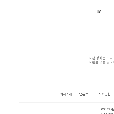
68
※ 본 강좌는 스
※ 환불 규정 및 
회사소개
언론보도
사회공헌
보호 관리체계 ISMS 인증획득
인터넷 저작권 지킴이 - 클린사이트
06643 서