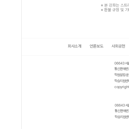
※ 본 강좌는 스
※ 환불 규정 및 
회사소개
언론보도
사회공헌
보호 관리체계 ISMS 인증획득
인터넷 저작권 지킴이 - 클린사이트
06643 서
통신판매번호
학원설립·운
학습지원센터
copyrigh
06643 서
통신판매번호
학습지원센터