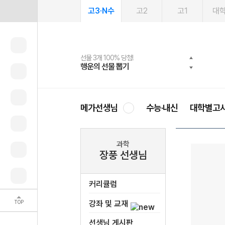
고3·N수
고2
고1
대
선물 3개 100% 당첨!
선물 100% 증정!
여름방학 스터디 캐시백
2027 러셀 단과
스마트러닝앱
메가패스
메가패스 수강생 무료혜택!
사회공헌 캠페인
행운의 선물 뽑기
메가스터디 X 올리브
메가런 썸머스쿨
강사 공개선발
설문 EVENT
3일 무료 체험권
메가클럽 멤버십
희망이룸 메가나눔
영
메가선생님
수능·내신
대학별고
과학
장풍 선생님
커리큘럼
TOP
강좌 및 교재
선생님 게시판