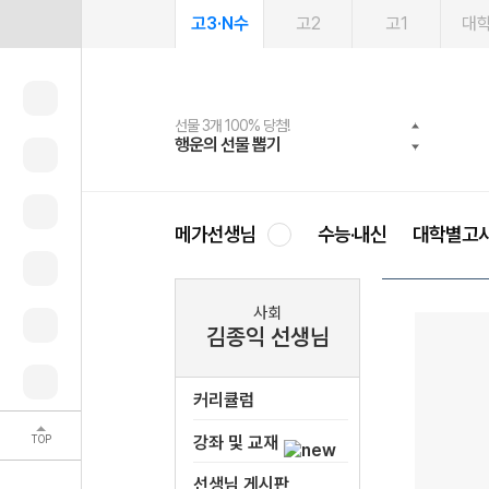
고3·N수
고2
고1
대
선물 3개 100% 당첨!
선물 100% 증정!
여름방학 스터디 캐시백
2027 러셀 단과
스마트러닝앱
메가패스
메가패스 수강생 무료혜택!
사회공헌 캠페인
행운의 선물 뽑기
메가스터디 X 올리브
메가런 썸머스쿨
강사 공개선발
설문 EVENT
3일 무료 체험권
메가클럽 멤버십
희망이룸 메가나눔
영
메가선생님
수능·내신
대학별고
사회
김종익 선생님
커리큘럼
TOP
강좌 및 교재
선생님 게시판