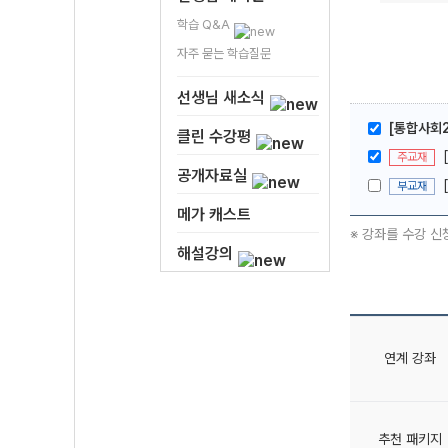
학습 Q&A
자주 묻는 학습질문
선생님 새소식
[통합사회2
클린 수강평
주교재
공개자료실
부교재
메가 캐스트
※ 강좌를 수강 신
해설강의
연계 강좌
추천 패키지