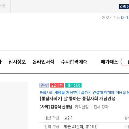
학생
알람
2027 수능
D-
프
사
입시정보
온라인서점
수시합격예측
메가패스
완강
22개정
내신집중
통합사회 개념을 처음부터 끝까지 연결해 이해와 적용을 
[통합사회2] 잘 통하는 통합사회 개념완성
[사회] 김종익 선생님
커리큘럼
전체 강좌
대상 학년
고2·1
강
강좌 구성
평균 41분씩, 총 19강
수