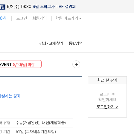
9/2(수) 19:30
9월 모의고사 LIVE 설명회
신청
104
로그인
회원가입
학원 바로가기
강좌 · 교재 찾기
통합검색
리미엄 30
8/10(월) 마감
EVENT
8/10(월) 마감
최근 본 강좌
로그인 후
완성하는 강좌
확인하세요
로그인하기 >
좌 유형
수능(개념완성), 내신(개념학습)
강 기간
51일 (교재배송기간포함)