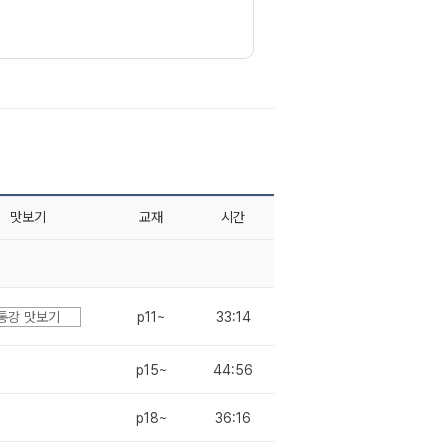
맛보기
교재
시간
통강 맛보기
p11~
33:14
p15~
44:56
p18~
36:16