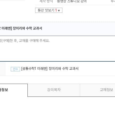
제작 방식
동영상 스튜디오 강의
부
통강 맛보기
1
▼
 미래엔] 장미리와 수학 교과서
메가스터디
청(구매)한 후, 교재를 구매해 주세요.
[공통수학1 미래엔] 장미리와 수학 교과서
선수
좌정보
강의목차
교재정보