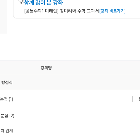
💡
함께 많이 본 강좌
[공통수학1 미래엔] 장미리와 수학 교과서
[강좌 바로가기]
강의명
의 방정식
분점 (1)
분점 (2)
위치 관계