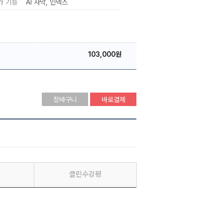
가 기능
AI 자막
인덱스
103,000원
장바구니
바로결제
클린수강평