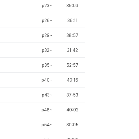
p23~
39:03
p26~
36:11
p29~
38:57
p32~
31:42
p35~
52:57
p40~
40:16
p43~
37:53
p48~
40:02
p54~
30:05