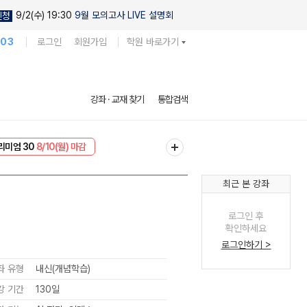
9/2(수) 19:30
9월 모의고사 LIVE 설명회
신청
103
로그인
회원가입
학원 바로가기
강좌 · 교재 찾기
통합검색
EVENT
8/10(월) 마감
리미엄 30
8/10(월) 마감
최근 본 강좌
로그인 후
확인하세요
로그인하기 >
좌 유형
내신(개념학습)
강 기간
130일