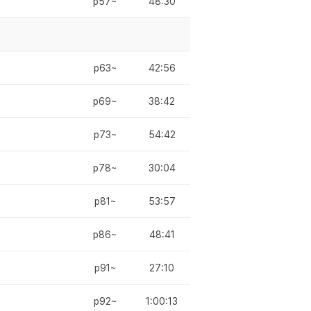
p57~
48:30
p63~
42:56
p69~
38:42
p73~
54:42
p78~
30:04
p81~
53:57
p86~
48:41
p91~
27:10
p92~
1:00:13