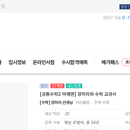
학생
알람
2027 수능
D-
사
입시정보
온라인서점
수시합격예측
메가패스
프
완강
22개정
내신집중
[공통수학2 미래엔] 장미리와 수학 교과서
[수학] 장미리 선생님
커리큘럼
전체 강좌
대상 학년
고1
강
강좌 구성
평균 41분씩, 총 34강
수