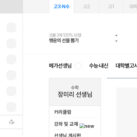
고3·N수
고2
고1
대
선물 3개 100% 당첨!
선물 100% 증정!
여름방학 스터디 캐시백
2027 러셀 단과
스마트러닝앱
메가패스
메가패스 수강생 무료혜택!
사회공헌 캠페인
행운의 선물 뽑기
메가스터디 X 올리브
메가런 썸머스쿨
강사 공개선발
설문 EVENT
3일 무료 체험권
메가클럽 멤버십
희망이룸 메가나눔
영
메가선생님
수능·내신
대학별고
수학
장미리 선생님
커리큘럼
TOP
강좌 및 교재
선생님 게시판