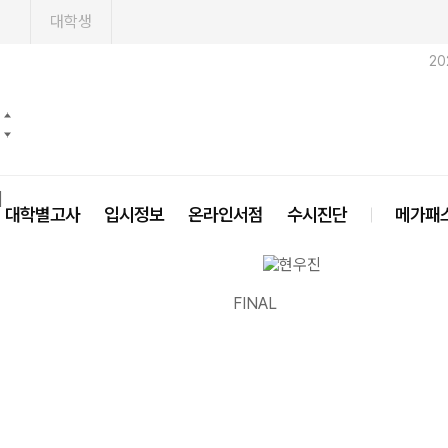
1
대학생
20
닫기
대학별고사
입시정보
온라인서점
수시진단
메가패