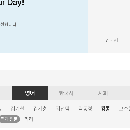
ur Day!
완성합니다
김지영
영어
한국사
사회
생
김기철
김기훈
김선덕
곽동령
킹콩
고수
라라
듣기 전문