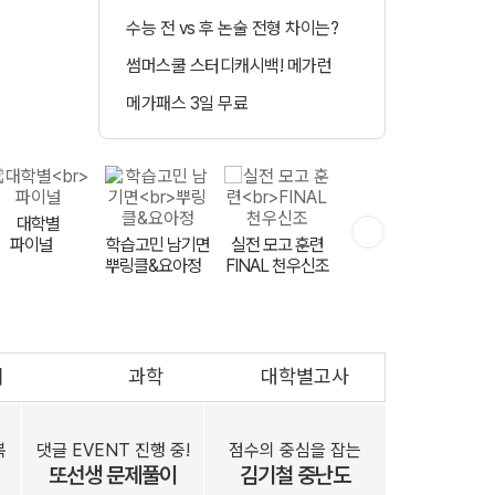
수능 전 vs 후 논술 전형 차이는?
정시 합격예측 
썸머스쿨 스터디캐시백! 메가런
매일 수강 미션 도
메가패스 3일 무료
메가클럽 멤버십 
민교재
대학별
파이널
학습고민 남기면
하반기 등급 UP
실전 모고 훈련
뿌링클&요아정
FINAL 천우신조
영어는 V 김지영
회
과학
대학별고사
문항 출제자
공개 모집
복
댓글 EVENT 진행 중!
점수의 중심을 잡는
또선생 문제풀이
김기철 중난도