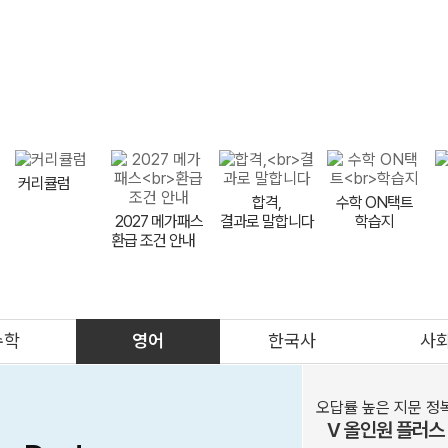
9평 대비
FINAL
9평 이벤트
LIVE 설명회
반수 특강
비타
메가스터디
커리큘럼
합격,
수학 ON택트
2027 메가패스
결과로 말합니다
학습지
환급 조건 안내
meBOOK
제안하기
수학
영어
한국사
사
의대
메가클럽
프리미엄관
멤버십
오답률 높은 지문 정
V 올인원 플러스