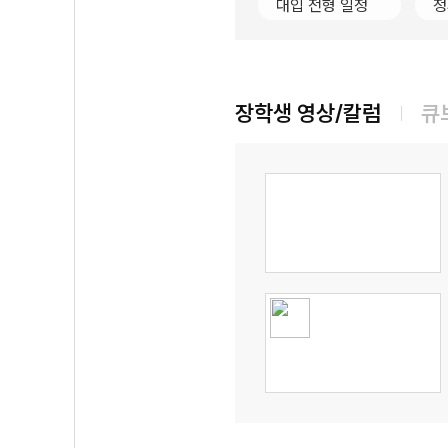
대입 전형 일정
정
장학생 영상/칼럼
큐