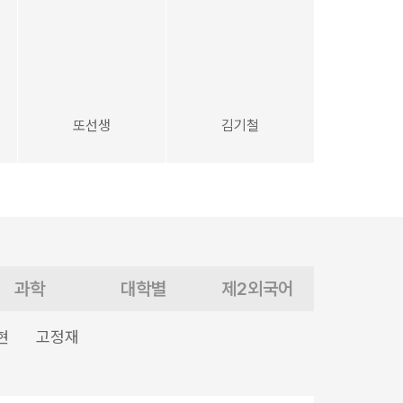
또선생
김기철
과학
대학별
제2외국어
현
고정재