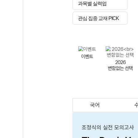
과목별 실력업
관심 집중 교재 PICK
이벤트
2026
변함없는 선택
국어
AI
스마트 매쓰
인테그랄/
큐브/김급식
조정식의 실전 모의고사