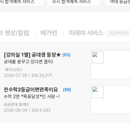
시 합격예측 서비스
수시 합격예측 서비스
역대 등급
국어
강민철
선생님
08.17(월)
[22개정] [확률과 통계] 김기현의 수능 KICK-OFF
수학
김기현
선생님
브 영상/칼럼
메가런
미래야 서비스
08.18(화)
2026학년도
[정치와법] 2027 적자생존 모의고사 시즌2
[15개정] 일반사회
최적
선생님
08.18(화)
[강의실 1열] 공대생 등장★
(63)
[사회문화] 2027 적자생존 모의고사 시즌2
공대를 꿈꾸고 있다면 클릭!
[15개정] 일반사회
최적
선생님
메가스터디
08.07(금)
2026-07-28 | 조회 26,071
[통합과학] Build Up 암기편 (고2 개념 압축)
통합과학
장풍
선생님
전수학2등급이면만족이요
(86)
수학 2면 *목표달성*인 사람~!
성균관대 황예린
2026-08-06 | 조회 6,243