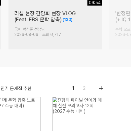
06:54
러셀 현장 간담회 현장 VLOG
'한정판
(Feat. EBS 문학 압축)
(+ IQ
(130)
국어 박석준 선생님
수학 오르
2026-08-06 | 조회 6,717
2026-0
더
1
2
인기 문제집 추천