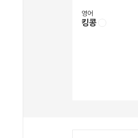
영어
킹콩