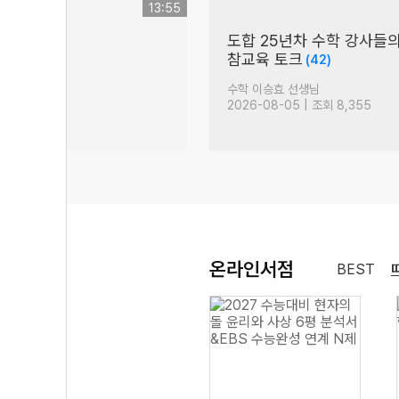
13:55
탄
도합 25년차 수학 강사들
(877)
참교육 토크
(42)
생님
수학 이승효 선생님
 조회 14,231
2026-08-05 | 조회 8,355
온라인서점
BEST