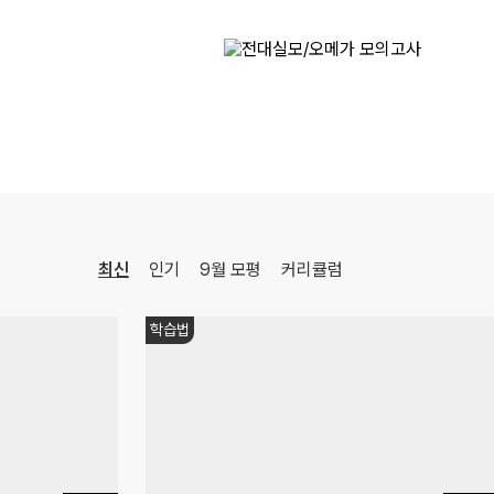
최신
인기
9월 모평
커리큘럼
학습법