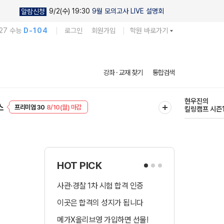
9/2(수) 19:30
9월 모의고사 LIVE 설명회
알람신청
27 수능
D-104
로그인
회원가입
학원 바로가기
다채로운 난도
강좌 · 교재 찾기
통합검색
실전 모의고사
EVENT
8/10(월) 마감
현우진의
스
프리미엄 30
8/10(월) 마감
킬링캠프 시즌
HOT PICK
사관·경찰 1차 시험 합격 인증
수시 합격예측 
이곳은 합격의 성지가 됩니다
국어 다상다독 
메가X올리브영 가입하면 선물!
장학금 총 9천! 