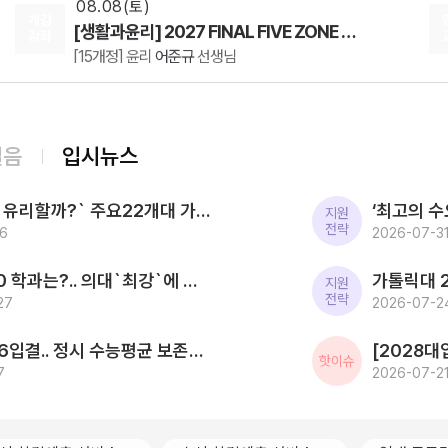
08.08(토)
에 감탄을 받았습니다. 또한 이해가 안 가는 부분을 물
개강
[생활과윤리] 2027 FINAL FIVE ZONE 모의고사 (시즌1)
어보았을 때 QNA를 직접 달아주시는 걸 보고 감동을
강좌
[15개정] 윤리
어준규
선생님
받기도 했습니다. 사실 캐스트로만 접하던 킹콩 선생님
이었는데, 이렇게 40회 모의고사를 조금이지만 풀어보
08.08(토)
니 많은 사람들이 선생님의 수업을 들어보셨으면 좋겠
[윤리와사상] 2027 ZIP-UP N제
다는 생각을 합니다. 학생들을 항상 생각하시는 킹콩 선
[15개정] 윤리
어준규
선생님
생님, 정말 감사합니다. 앞으로도 좋
08.10(월)
걸음
입시뉴스
[인문학과 윤리] 캔버스 교과서 리베르스쿨
인문학과 윤리
윤재준
선생님
[2027대입] `사탐런 유리할까?` 주요22개대 가운데 수시 `사탐런 불가` 서울대 등 6개교 `수능최저 과탐지정`
08.10(월)
지원
전략
96
[윤리와 사상] 캔버스 완자
2026-07-31
윤리와 사상
윤재준
선생님
2026 SKY 입결 톱10 학과는?.. 의대`최강`에 첨단학과/무전공/경제 약진 ‘다변화 흐름`
08.12(수)
지원
전략
27
2027 김기현의 COLLECTION 모의고사 시즌1
2026-07-2
수학
김기현
선생님
한국전통문화대 2026입결.. 정시 수능평균 보존과학 1.5등급 `최고` 국가유산관리 전통건축/무형유산 톱3
08.14(금)
핫이슈
7
ONSET 모의고사 - 시즌1
2026-07-21
수학
강영찬
선생님
08.14(금)
[22개정] 강민철의 기본2 [문학]