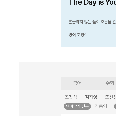
The Day is Yo
흔들리지 않는 풀이 흐름을 
영어 조정식
국어
수학
조정식
김지영
또선
김동영
단어암기 전문