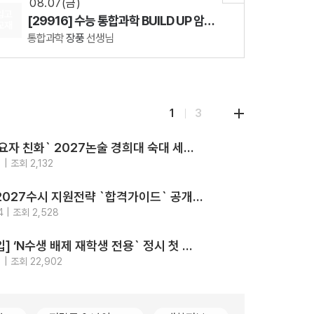
08.07(금)
입고
[29916] 수능 통합과학 BUILD UP 암기편
교재
통합과학
장풍
선생님
08.12(수)
[29860] 강민철의 기본2 문학 (2권 SET)
국어
강민철
선생님
08.18(화)
1
3
[29542] 2027 김기현 컬렉션 - 실전 모의고사 <시즌1>
수학
김기현
선생님
‘최고의 수요자 친화` 2027논술 경희대 숙대 세종대 성신여대 광운대 5개교.. 모의논술/채점/해설영상/가이드북 4종 제공
08.07(금)
지원
전략
 | 조회 2,132
[29916] 수능 통합과학 BUILD UP 암기편
2026-
강의
통합과학
장풍
선생님
가톨릭대 2027수시 지원전략 `합격가이드` 공개.. `입결부터 면접문항 합격사례까지 총망라`
지원
전략
4 | 조회 2,528
2026-
[2028대입] ‘N수생 배제 재학생 전용` 정시 첫 등장.. 고대489명 서강대90명
지원
전략
 | 조회 22,902
2026-