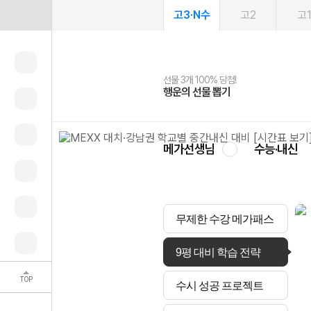
고3·N수
고2
고
선물 3개 100% 당첨!
선물 100% 증정!
여름방학 스터디 캐시백
2027 러셀 단과
스마트러닝앱
메가패스
메가패스 수강생 무료혜택!
사회공헌 캠페인
행운의 선물 뽑기
메가스터디 X 올리브
메가런 썸머스쿨
강사 공개선발
설문 EVENT
3일 무료 체험권
메가클럽 멤버십
희망이룸 메가나눔
영
메가선생님
수능·내신
무제한 수강 메가패스
9평 대비 학습 전략
TOP
수시 성공 프로젝트