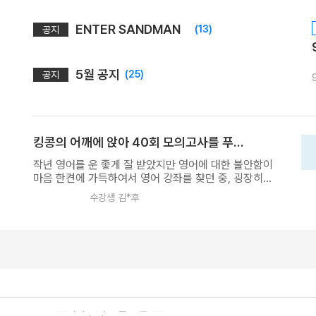
ENTER SANDMAN
(13)
공지
5월 공지
(25)
공지
08.18(화)
[사회문화] 2027 적자생존 모의고사 시즌2
킹콩의 어깨에 앉아 40회 모의고사를 푸는 기분이란~
[15개정] 일반사회
최적
선생님
작년 영어를 운 좋게 잘 받았지만 영어에 대한 불안함이
08.07(금)
마음 한켠에 가득하여서 영어 강좌를 찾던 중, 굉장히
[통합과학] Build Up 암기편 (고2 개념 압축)
매력적인 40회 모의고사라는 강의에 대해 알게 되었습
수강생 김*후
통합과학
장풍
선생님
니다. 40회 모의고사라는 정말 질이 좋고 괜찮은 40회
08.07(금)
의 모의고사를 부담없는 가격에 살 수 있어 좋았고 이른
시기에 이렇게 많은 모의고사를 접하게 해 줄 수 있는
2027 평가원 출제요소만 담은 N제 [SNS3.5] 수학Ⅰ+수학Ⅱ
선생님은 킹콩 선생님뿐이었다는 점에서 또한 강의를
수학
이승효
선생님
결정하게 된 요인이 된 것 같습니다. 강의에 대해서 설
08.07(금)
명해 보자면, 중요한 주요 문항들을 밀도 있게 중요한
[행성우주과학] 미래엔 교과서 파헤치기
부분을 뽑아 설명해주시는 것을 보고 평소 강의를 잘 듣
지 않는 저도 틀린 문제와 어려운 문제들을 골라서라도
행성우주과학
오준석
선생님
듣게 되었습니다. 선생님의 강세조절과 출제 의도 설명