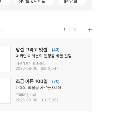
컷
정답률 & 난이도
대학정보
1
3
망설 그리고 멋설
(43)
어쩌면 여러분의 인생을 바꿀 칼럼
대구가톨릭대 조경진
2026-08-06 | 조회 2,047
조금 이른 100일
(70)
대학의 합불을 가르는 0.1점
고려대 권기범
2026-08-06 | 조회 5,852