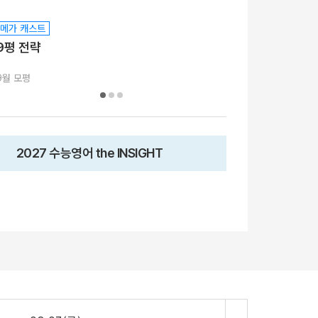
메가 캐스트
메가 캐스트
9평 전략
평가원답다
9월 모평
쌤추천
2027 수능영어 the INSIGHT
08.18(화)
[29542] 2027 김기현 컬렉션 - 실전 모의고사 <시즌1>
수학
김기현
선생님