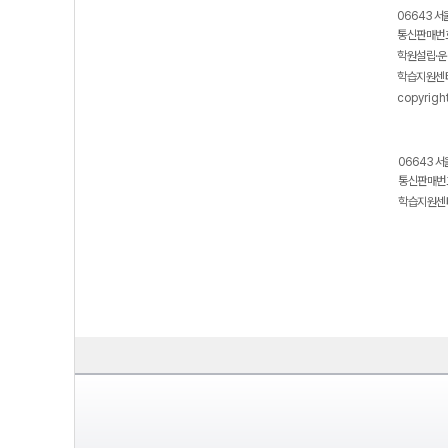
보호 관리체계 ISMS 인증획득
인터넷 저작권 지킴이 - 클린사이트
06643 서
통신판매번호
학원설립·운
학습지원센터
copyrigh
06643 서
통신판매번호
학습지원센터