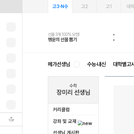
고3·N수
고2
고1
대
선물 3개 100% 당첨!
선물 100% 증정!
여름방학 스터디 캐시백
2027 러셀 단과
스마트러닝앱
메가패스
메가패스 수강생 무료혜택!
사회공헌 캠페인
행운의 선물 뽑기
메가스터디 X 올리브
메가런 썸머스쿨
강사 공개선발
설문 EVENT
3일 무료 체험권
메가클럽 멤버십
희망이룸 메가나눔
영
메가선생님
수능·내신
대학별고
수학
장미리 선생님
커리큘럼
TOP
강좌 및 교재
선생님 게시판