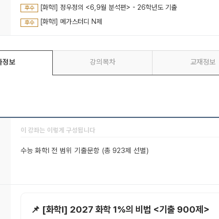
[화학l] 정우정의 <6,9월 분석편> - 26학년도 기출
후수
[화학I] 메가스터디 N제
후수
좌정보
강의목차
교재정보
이 강좌는 이렇게 구성됩니다
수능 화학I 전 범위 기출문항 (총 923제 선별)
📌 [화학l] 2027 화학 1%의 비법 <기출 900제>