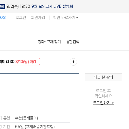
9/2(수) 19:30
9월 모의고사 LIVE 설명회
신청
103
로그인
회원가입
학원 바로가기
강좌 · 교재 찾기
통합검색
EVENT
8/10(월) 마감
리미엄 30
8/10(월) 마감
최근 본 강좌
로그인 후
확인하세요
로그인하기 >
좌 유형
수능(문제풀이)
강 기간
65일 (교재배송기간포함)