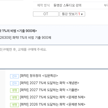
제작 방식
동영상 스튜디오 강의
부
OT
통강 맛보기
1
▼
화학 1%의 비법 <기출 900제>
메가스터디
[26309] 화학I 1%의 비법 기출 900제
청(구매)한 후, 교재를 구매해 주세요.
[화학l] 정우정의 <입문특강>
선수
[화학l] 2027 1%에 도달하는 화학 <개념편>
선수
[화학I] 2027 1%에 도달하는 화학 <기출편>
병행
[화학I] 2027 1%에 도달하는 화학 <문제편 N제>
병행
[화학l] 2026 1%에 도달하는 화학 <문제편 N제>
병행