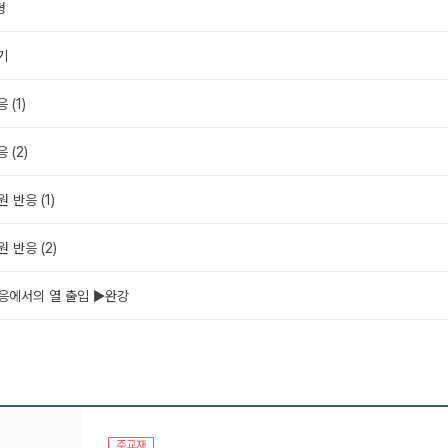
형
기
 (1)
 (2)
원 반응 (1)
원 반응 (2)
반응에서의 열 출입 ▶완강
주교재