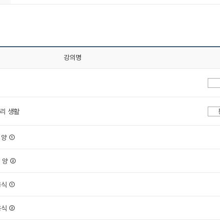
강의명
우리 생활
 양 ①
 양 ②
응식 ①
응식 ②