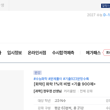
학생
알람
2027 수능
D-
사
입시정보
온라인서점
수시합격예측
메가패스
프
완강
#수능화학 #문제풀이 #기출923문항수록
[화학l] 화학 1%의 비법 <기출 900제>
[과학] 정우정 선생님
커리큘럼
전체 강좌
대상 학년
고3·N수
강
강좌 구성
평균 63분씩, 총 21강
수