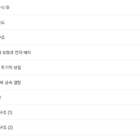
응식 ③
농도
구조
자 모형과 전자 배치
 주기적 성질
와 금속 결합
합
조 (1)
구조 (2)