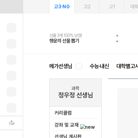
고3·N수
고2
고1
대
선물 3개 100% 당첨!
선물 100% 증정!
여름방학 스터디 캐시백
2027 러셀 단과
스마트러닝앱
메가패스
메가패스 수강생 무료혜택!
사회공헌 캠페인
행운의 선물 뽑기
메가스터디 X 올리브
메가런 썸머스쿨
강사 공개선발
설문 EVENT
3일 무료 체험권
메가클럽 멤버십
희망이룸 메가나눔
영
메가선생님
수능·내신
대학별고
과학
정우정 선생님
커리큘럼
TOP
강좌 및 교재
선생님 게시판