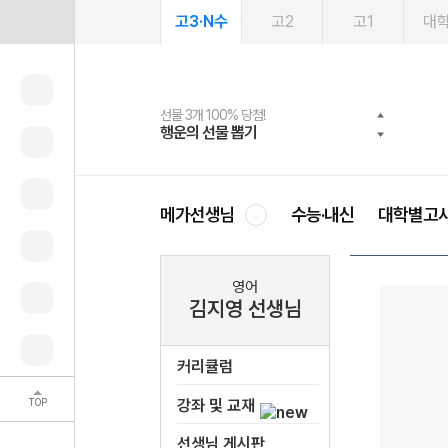
고3·N수
고2
고1
대
선물 3개 100% 당첨!
선물 100% 증정!
여름방학 스터디 캐시백
2027 러셀 단과
스마트러닝앱
메가패스
메가패스 수강생 무료혜택!
사회공헌 캠페인
행운의 선물 뽑기
메가스터디 X 올리브
메가런 썸머스쿨
강사 공개선발
설문 EVENT
3일 무료 체험권
메가클럽 멤버십
희망이룸 메가나눔
영
메가선생님
수능·내신
대학별고
영어
김지영 선생님
커리큘럼
TOP
강좌 및 교재
선생님 게시판