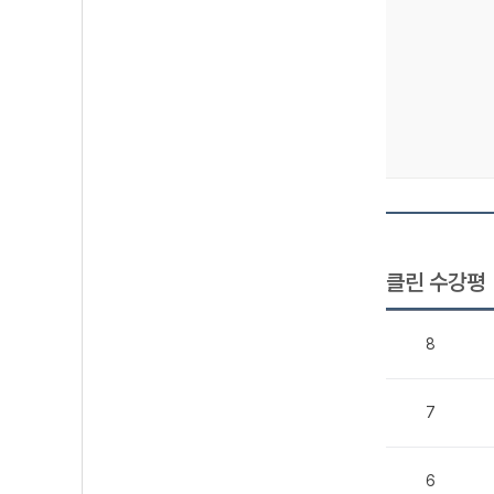
클린 수강평
8
7
6