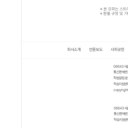
※ 본 강좌는 스
※ 환불 규정 및 
회사소개
언론보도
사회공헌
보호 관리체계 ISMS 인증획득
인터넷 저작권 지킴이 - 클린사이트
06643 서
통신판매번호
학원설립·운
학습지원센터
copyrigh
06643 서
통신판매번호
학습지원센터