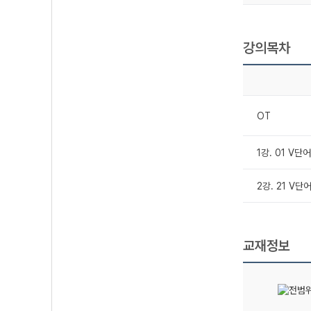
강의목차
OT
1강. 01 V단어
2강. 21 V단
교재정보