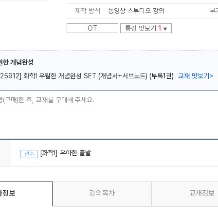
제작 방식
동영상 스튜디오 강의
부
OT
통강 맛보기
1
▼
우월한 개념완성
메가스터디
[25912] 화학I 우월한 개념완성 SET (개념서+서브노트)
(부록1권)
교재 맛보기
>
청(구매)한 후, 교재를 구매해 주세요.
[화학I] 우아한 출발
선수
좌정보
강의목차
교재정보