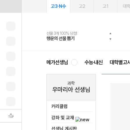
고3·N수
고2
고1
대
선물 3개 100% 당첨!
선물 100% 증정!
여름방학 스터디 캐시백
2027 러셀 단과
스마트러닝앱
메가패스
메가패스 수강생 무료혜택!
사회공헌 캠페인
행운의 선물 뽑기
메가스터디 X 올리브
메가런 썸머스쿨
강사 공개선발
설문 EVENT
3일 무료 체험권
메가클럽 멤버십
희망이룸 메가나눔
영
메가선생님
수능·내신
대학별고
과학
우마리아 선생님
커리큘럼
TOP
강좌 및 교재
선생님 게시판