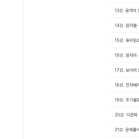
13강. 용액의
14강. 원자를
15강. 동위원
16강. 원자의
17강. 보어의
18강. 전자배
19강. 주기율
20강. 이온화
21강. 문제풀