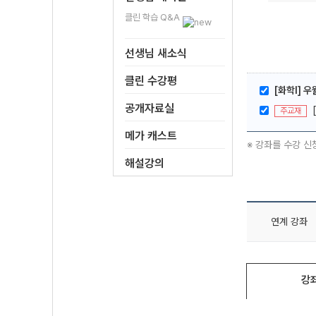
클린 학습 Q&A
선생님 새소식
클린 수강평
[화학l] 
공개자료실
주교재
메가 캐스트
※ 강좌를 수강 신
해설강의
연계 강좌
강