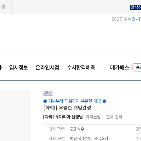
학생
알람
2027 수능
D-
프
사
입시정보
온라인서점
수시합격예측
메가패스
완강
● 기본부터 핵심까지 우월한 개념 ●
[화학l] 우월한 개념완성
[과학] 우마리아 선생님
커리큘럼
전체 강좌
대상 학년
고3·N수
강
강좌 구성
평균 43분씩, 총 43강
수