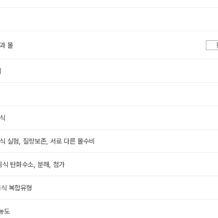
과 몰
피
응식
식 실험, 질량보존, 서로 다른 몰수비
응식 탄화수소, 분해, 첨가
응식 복합유형
 농도