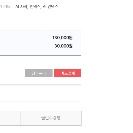
가 기능
AI 자막
인덱스
AI 인덱스
130,000원
30,000원
장바구니
바로결제
클린수강평