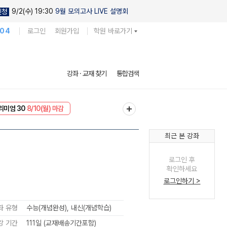
9/2(수) 19:30
9월 모의고사 LIVE 설명회
신청
104
로그인
회원가입
학원 바로가기
강좌 · 교재 찾기
통합검색
리미엄 30
8/10(월) 마감
EVENT
8/10(월) 마감
최근 본 강좌
로그인 후
확인하세요
로그인하기 >
좌 유형
수능(개념완성), 내신(개념학습)
강 기간
111일 (교재배송기간포함)