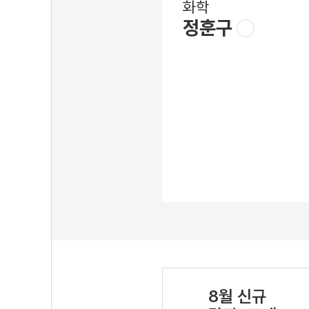
화학
정훈구
8월 신규