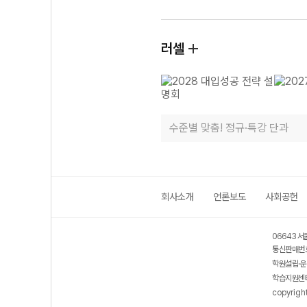
러셀
수준별 맞춤! 정규·특강 단과
회사소개
언론보도
사회공헌
06643 서
통신판매번호
학원설립·운
학습지원센터
copyrigh