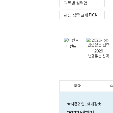
과목별 실력업
관심 집중 교재 PICK
이벤트
2026
변함없는 선택
국어
AI
스마트 매쓰
인테그랄/
큐브/김급식
★시즌2 입고&개강★