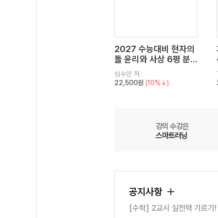
2027 수능대비 현자의
돌 윤리와 사상 6평 분
석서&EBS 수능완성 연
임수민
저
계 N제
22,500원
(10%↓)
강의 수강은
스마트러닝
공지사항
[수학] 2교시 실전력 기르기