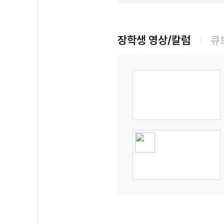
장학생 영상/칼럼
큐