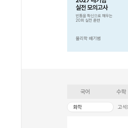
2027 배기범
실전 모의고사
빈틈을 확신으로 채우는
20회 실전 훈련
물리학 배기범
국어
수학
화학
고석