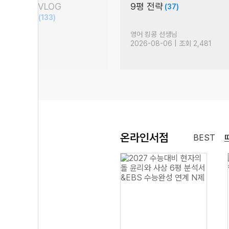
담회 현장 VLOG
9평 전략
(37)
S 문학 압축)
(133)
생님
영어 킹콩 선생님
| 조회 8,561
2026-08-06 | 조회 2,481
온라인서점
BEST