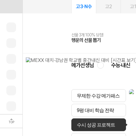
고3·N수
고2
고
선물 3개 100% 당첨!
선물 100% 증정!
여름방학 스터디 캐시백
2027 러셀 단과
스마트러닝앱
메가패스
메가패스 수강생 무료혜택!
사회공헌 캠페인
행운의 선물 뽑기
메가스터디 X 올리브
메가런 썸머스쿨
강사 공개선발
설문 EVENT
3일 무료 체험권
메가클럽 멤버십
희망이룸 메가나눔
영
메가선생님
수능·내신
무제한 수강 메가패스
9평 대비 학습 전략
TOP
수시 성공 프로젝트