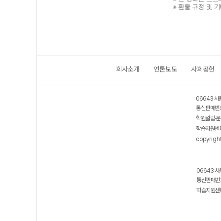
※ 환불 규정 및 
회사소개
언론보도
사회공헌
보호 관리체계 ISMS 인증획득
인터넷 저작권 지킴이 - 클린사이트
06643 서
통신판매번호
학원설립·운
학습지원센터
copyrigh
06643 서
통신판매번호
학습지원센터