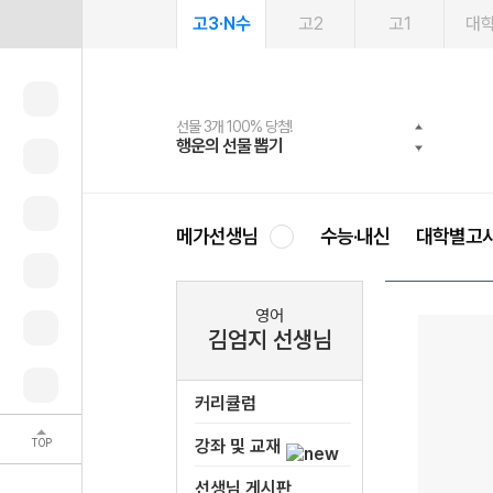
고3·N수
고2
고1
대
선물 3개 100% 당첨!
선물 100% 증정!
여름방학 스터디 캐시백
2027 러셀 단과
스마트러닝앱
메가패스
메가패스 수강생 무료혜택!
사회공헌 캠페인
행운의 선물 뽑기
메가스터디 X 올리브
메가런 썸머스쿨
강사 공개선발
설문 EVENT
3일 무료 체험권
메가클럽 멤버십
희망이룸 메가나눔
영
메가선생님
수능·내신
대학별고
영어
김엄지 선생님
커리큘럼
TOP
강좌 및 교재
선생님 게시판