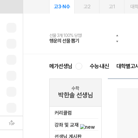
고3·N수
고2
고1
대
선물 3개 100% 당첨!
선물 100% 증정!
여름방학 스터디 캐시백
2027 러셀 단과
스마트러닝앱
메가패스
메가패스 수강생 무료혜택!
사회공헌 캠페인
행운의 선물 뽑기
메가스터디 X 올리브
메가런 썸머스쿨
강사 공개선발
설문 EVENT
3일 무료 체험권
메가클럽 멤버십
희망이룸 메가나눔
영
메가선생님
수능·내신
대학별고
수학
박한솔 선생님
커리큘럼
TOP
강좌 및 교재
선생님 게시판