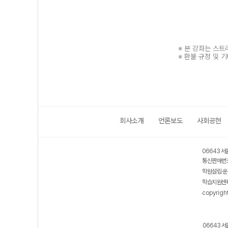
※ 본 강좌는 스
※ 환불 규정 및 
회사소개
언론보도
사회공헌
보호 관리체계 ISMS 인증획득
인터넷 저작권 지킴이 - 클린사이트
06643 서
통신판매번호
학원설립·운
학습지원센터
copyrigh
06643 서