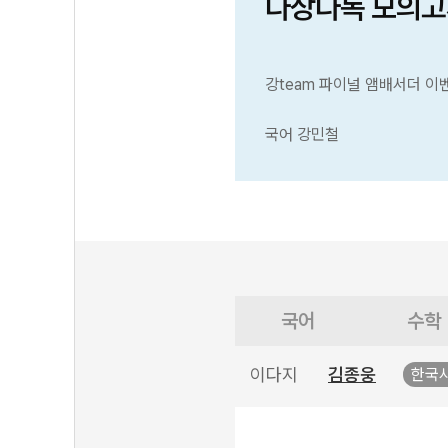
다상다독 모의고
강team 파이널 앰배서더 이
국어 강민철
국어
수학
이다지
김종웅
한국