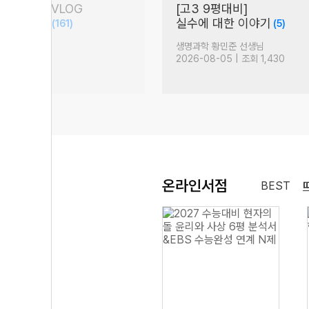
담회 현장 VLOG
[고3 9평대비]
S 문학 압축)
실수에 대한 이야기
(161)
(5)
생님
생명과학 황민준 선생님
 조회 17,301
2026-08-05 | 조회 1,430
온라인서점
BEST