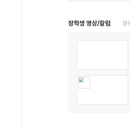
장학생 영상/칼럼
큐