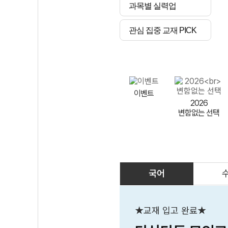
과목별 실력업
관심 집중 교재 PICK
이벤트
2026
변함없는 선택
국어
AI
스마트 매쓰
인테그랄/
큐브/김급식
★교재 입고 완료★