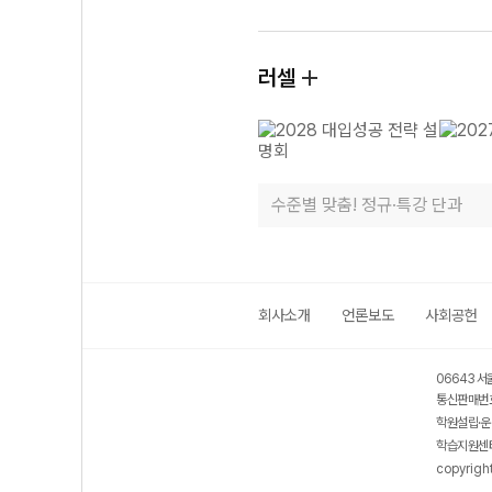
러셀
수준별 맞춤! 정규·특강 단과
회사소개
언론보도
사회공헌
06643 서
통신판매번호
학원설립·운
학습지원센터
copyrigh