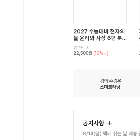
2027 수능대비 현자의
돌 윤리와 사상 6평 분
석서&EBS 수능완성 연
임수민
저
계 N제
22,500원
(10%↓)
강의 수강은
스마트러닝
공지사항
8/14(금) 택배 쉬는 날 배송