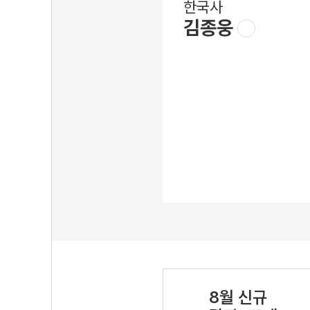
한국사
김종웅
8월 신규