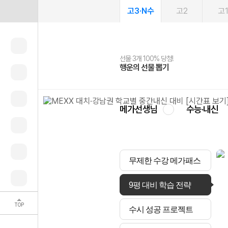
고3·N수
고2
고
선물 3개 100% 당첨!
선물 100% 증정!
2027 러셀 단과
스마트러닝앱
메가패스
메가패스 수강생 무료혜택!
사회공헌 캠페인
행운의 선물 뽑기
메가스터디 X 올리브
강사 공개선발
설문 EVENT
3일 무료 체험권
메가클럽 멤버십
희망이룸 메가나눔
영
메가선생님
수능·내신
무제한 수강 메가패스
9평 대비 학습 전략
TOP
수시 성공 프로젝트