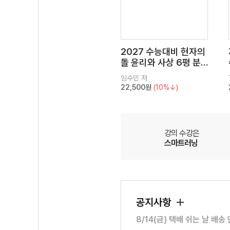
2027 수능대비 현자의
돌 윤리와 사상 6평 분
석서&EBS 수능완성 연
임수민
저
계 N제
22,500원
(10%↓)
강의 수강은
스마트러닝
공지사항
8/14(금) 택배 쉬는 날 배송