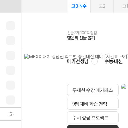
고3·N수
고2
고
선물 3개 100% 당첨!
선물 100% 증정!
여름방학 스터디 캐시백
2027 러셀 단과
스마트러닝앱
메가패스
메가패스 수강생 무료혜택!
사회공헌 캠페인
행운의 선물 뽑기
메가스터디 X 올리브
메가런 썸머스쿨
강사 공개선발
설문 EVENT
3일 무료 체험권
메가클럽 멤버십
희망이룸 메가나눔
영
메가선생님
수능·내신
무제한 수강 메가패스
9평 대비 학습 전략
TOP
수시 성공 프로젝트