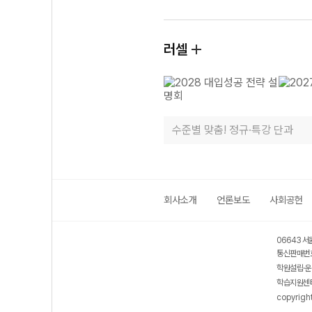
러셀
수준별 맞춤! 정규·특강 단과
회사소개
언론보도
사회공헌
06643 서
통신판매번호
학원설립·운
학습지원센터
copyrigh