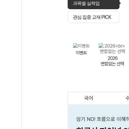
과목별 실력업
관심 집중 교재 PICK
이벤트
2026
변함없는 선택
국어
AI
스마트 매쓰
인테그랄/
큐브/김급식
암기 NO! 흐름으로 이