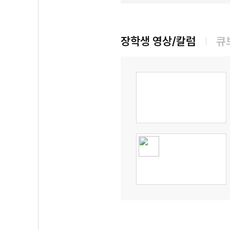
장학생 영상/칼럼
큐