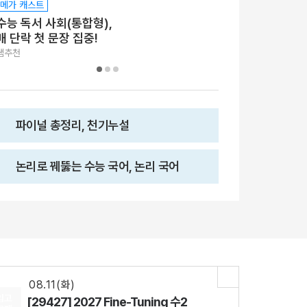
메가 캐스트
메가 캐스트
수능 독서 사회(통합형),
수능 문학 고전 
매 단락 첫 문장 집중!
<보기>와 선택
롸잇!
쌤추천
쌤추천
파이널 총정리, 천기누설
논리로 꿰뚫는 수능 국어, 논리 국어
08.18(화)
[29542] 2027 김기현 컬렉션 - 실전 모의고사 <시즌1>
수학
김기현
선생님
08.11(화)
[29426] 2027 Fine-Tuning 수1
수학
강영찬
선생님
08.11(화)
입고
[29427] 2027 Fine-Tuning 수2