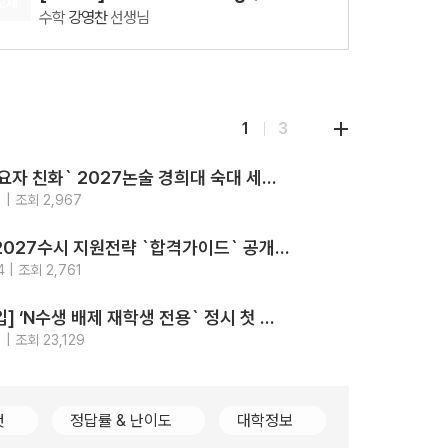
교재
수학
강영찬
선생님
08.11(화)
[28337] AddON 확률과 통계
수학
강영찬
선생님
08.12(수)
1
3
[29860] 강민철의 기본2 문학 (2권 SET)
국어
강민철
선생님
‘최고의 수요자 친화` 2027논술 경희대 숙대 세종대 성신여대 광운대 5개교.. 모의논술/채점/해설영상/가이드북 4종 제공
08.18(화)
지원
전략
 | 조회 2,967
[29542] 2027 김기현 컬렉션 - 실전 모의고사 <시즌1>
2026-
강의
수학
김기현
선생님
가톨릭대 2027수시 지원전략 `합격가이드` 공개.. `입결부터 면접문항 합격사례까지 총망라`
08.11(화)
지원
전략
 | 조회 2,761
[29426] 2027 Fine-Tuning 수1
2026-
강의
수학
강영찬
선생님
[2028대입] ‘N수생 배제 재학생 전용` 정시 첫 등장.. 고대489명 서강대90명
지원
전략
 | 조회 23,129
2026-
컷
정답률 & 난이도
대학정보