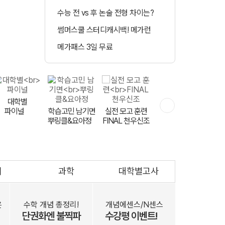
수능 전 vs 후 논술 전형 차이는?
정시 합격예측 
썸머스쿨 스터디캐시백! 메가런
매일 수강 미션 도
메가패스 3일 무료
메가클럽 멤버십 
민교재
대학별
파이널
학습고민 남기면
하반기 등급 UP
실전 모고 훈련
뿌링클&요아정
FINAL 천우신조
영어는 V 김지영
회
과학
대학별고사
문항 출제자
공개 모집
은
수학 개념 총정리!
개념에센스/N센스
단권화엔 불찍파
수강평 이벤트!