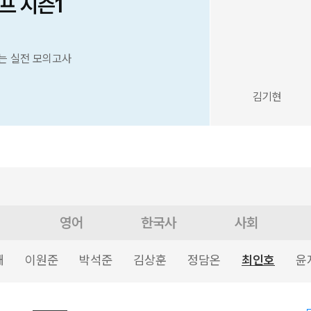
프 시즌1
는 실전 모의고사
김기현
영어
한국사
사회
태
이원준
박석준
김상훈
정담온
최인호
윤