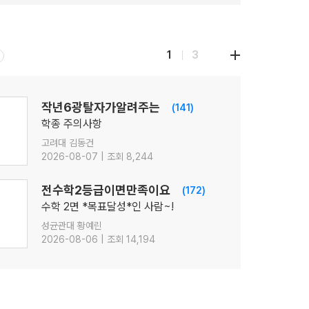
1
3
작년6광탈자가알려주는
(141)
학종 주의사항
고려대 김동건
2026-08-07 | 조회 8,244
전수학2등급이면만족이요
(172)
수학 2면 *목표달성*인 사람~!
성균관대 황예린
2026-08-06 | 조회 14,194