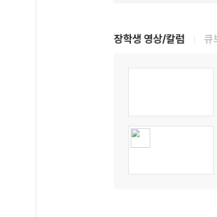
장학생 영상/칼럼
큐