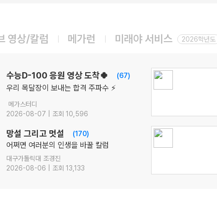
08.10(월)
[공통영어2 YBM(김)] 점수가 되는 영어 감각 교과서
영어
김엄지
선생님
브 영상/칼럼
메가런
미래야 서비스
08.10(월)
2026학년도
[공통영어2 미래엔] 점수가 되는 영어 감각 교과서
영어
김엄지
선생님
08.10(월)
수능D-100 응원 영상 도착🍀
(67)
[공통영어2 비상] 점수가 되는 영어 감각 교과서
우리 목달장이 보내는 합격 주파수 ⚡
영어
김엄지
선생님
메가스터디
08.12(수)
2026-08-07 | 조회 10,596
2027 김기현의 COLLECTION 모의고사 시즌1
수학
김기현
선생님
망설 그리고 멋설
(170)
08.12(수)
어쩌면 여러분의 인생을 바꿀 칼럼
2027 박석준의 EBS! [문학 압축]
대구가톨릭대 조경진
국어
박석준
선생님
2026-08-06 | 조회 13,133
08.14(금)
[22개정] 강민철의 기본2 [문학]
국어
강민철
선생님
08.14(금)