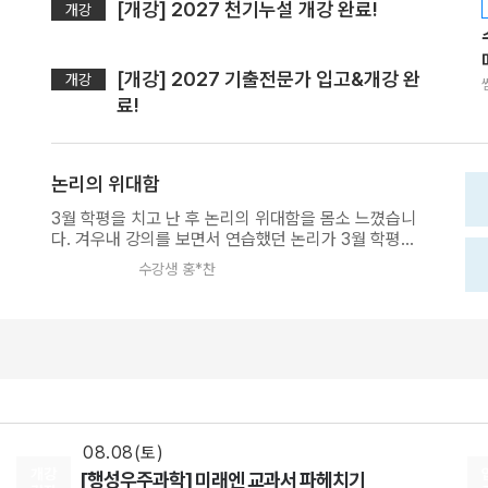
[개강] 2027 천기누설 개강 완료!
개강
[개강] 2027 기출전문가 입고&개강 완
개강
료!
논리의 위대함
3월 학평을 치고 난 후 논리의 위대함을 몸소 느꼈습니
다. 겨우내 강의를 보면서 연습했던 논리가 3월 학평을
치면서 바로바로 적용되었습니다. 강의 초반에는 선생
수강생 홍*찬
님과 저의 정리가 많이 달라 고생했지만, 계속 훈련하다
08.18(화)
보니 강의 막판 실전 적용에서는 글의 구조가 바로바로
정리되고 어디서 문제가 나올지 예측되는 경지에 이르
[정치와법] 2027 적자생존 모의고사 시즌2
렀습니다. 배경지식이 전혀 없어서 그동안 고생했던 과
[15개정] 일반사회
최적
선생님
학/기술 지문들도 이젠 잘 읽어나갈 수 있게 되었습니
08.08(토)
다. 배경지식, 뜻풀이, ebs암기 없이 오직 글을 읽어나
[윤리와사상] 2027 ZIP-UP N제
가는 힘을 길러주시는 선생님의 수업이 있어 참 다행스
러우며 감사하다고 생각합니다. 앞으로도 논리를 열심
[15개정] 윤리
어준규
선생님
히 연마하며 수능국어 만점을 향해 전진하겠습니다.
08.08(토)
개강
[행성우주과학] 미래엔 교과서 파헤치기