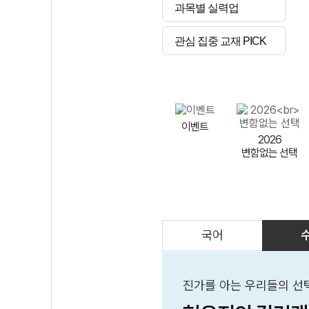
과목별 실력업
관심 집중 교재 PICK
이벤트
2026
변함없는 선택
국어
AI
스마트 매쓰
인테그랄/
큐브/김급식
진가를 아는 우리들의 선