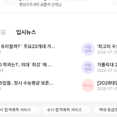
강좌
행성우주과학
오준석
선생님
08.08(토)
[생활과윤리] 2027 FINAL FIVE ZONE 모의고사 (시즌1)
[15개정] 윤리
어준규
선생님
08.10(월)
걸음
입시뉴스
[인문학과 윤리] 캔버스 교과서 리베르스쿨
인문학과 윤리
윤재준
선생님
[2027대입] `사탐런 유리할까?` 주요22개대 가운데 수시 `사탐런 불가` 서울대 등 6개교 `수능최저 과탐지정`
08.10(월)
지원
전략
1
[영어 독해와 작문 YBM] BE:Essential 교과서 1등급
2026-07-31
영어
이혜승
선생님
2026 SKY 입결 톱10 학과는?.. 의대`최강`에 첨단학과/무전공/경제 약진 ‘다변화 흐름`
08.10(월)
지원
전략
99
[윤리와 사상] 캔버스 완자
2026-07-24
윤리와 사상
윤재준
선생님
한국전통문화대 2026입결.. 정시 수능평균 보존과학 1.5등급 `최고` 국가유산관리 전통건축/무형유산 톱3
08.10(월)
핫이슈
8
[영어 독해와 작문 능률] BE:Essential 교과서 1등급
2026-07-21
영어
이혜승
선생님
08.10(월)
[영어ll 비상] BE:Essential 교과서 1등급
시 합격예측 서비스
수시 합격예측 서비스
역대 등급
영어
이혜승
선생님