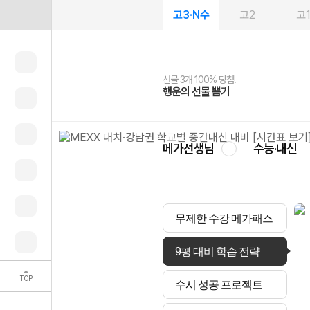
고3·N수
고2
고
선물 3개 100% 당첨!
선물 100% 증정!
여름방학 스터디 캐시백
2027 러셀 단과
스마트러닝앱
메가패스
메가패스 수강생 무료혜택!
사회공헌 캠페인
행운의 선물 뽑기
메가스터디 X 올리브
메가런 썸머스쿨
강사 공개선발
설문 EVENT
3일 무료 체험권
메가클럽 멤버십
희망이룸 메가나눔
영
메가선생님
수능·내신
무제한 수강 메가패스
9평 대비 학습 전략
TOP
수시 성공 프로젝트