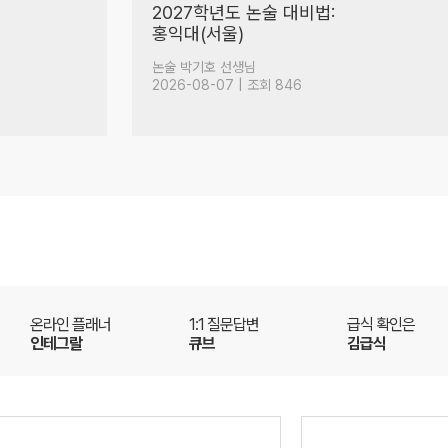
도합 25년차 수학 강사들의
참교육 토크
(58)
수학 이승효 선생님
2026-08-05 | 조회 11,435
온라인 플래너
1:1 질문답변
급식 확인은
인테그랄
큐브
김급식