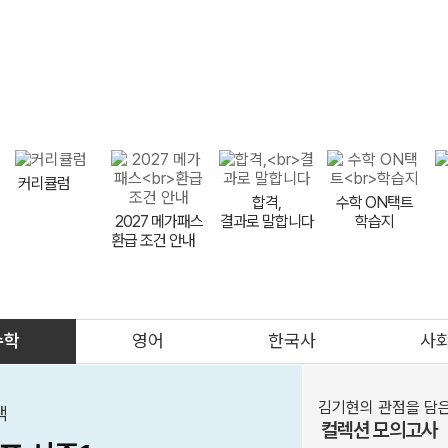
9평 대비
FINAL
9평 이벤트
LIVE 설명회
반수 특강
비타
메가스터디
커리큘럼
합격,
수학 ON택트
2027 메가패스
결과로 말합니다
학습지
환급 조건 안내
meBOOK
제안하기
수학
영어
한국사
사
의대
메가클럽
프리미엄관
멤버십
김기현의 관점을 담
택
컬렉션 모의고사