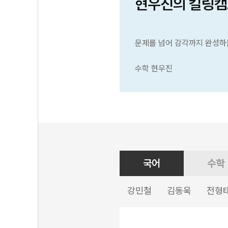
현우진의 킬링캠
문제를 넘어 감각까지 완성하
수학 현우진
국어
수학
강민철
김동욱
전형