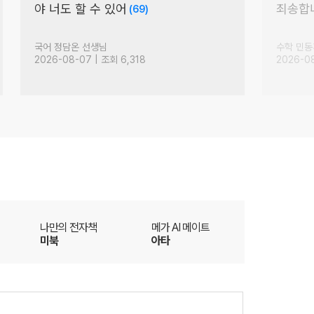
지금부터 저는
[고3 
주7입니다.
실수에
(53)
영어 김선덕 선생님
생명과학 
2026-08-05 | 조회 3,562
2026-08
더
나만의 전자책
메가 AI 메이트
미북
아타