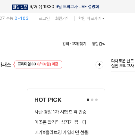
9/2(수) 19:30
9월 모의고사 LIVE 설명회
알람신청
027 수능
D-103
로그인
회원가입
학원 바로가기
현우진의
강좌 · 교재 찾기
통합검색
킬링캠프 시즌
프리미엄 30
8/10(월) 마감
다채로운 난도
가패스
EVENT
8/10(월) 마감
실전 모의고사
HOT PICK
사관·경찰 1차 시험 합격 인증
수시 합격예측 
이곳은 합격의 성지가 됩니다
국어 다상다독 
메가X올리브영 가입하면 선물!
장학금 총 9천! 