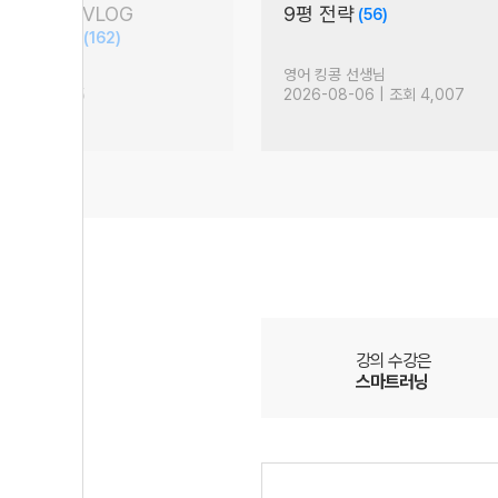
수 있어
죄송합니다
(69)
(237)
생님
수학 민동휘 선생님
| 조회 6,318
2026-08-05 | 조회 16,526
강의 수강은
스마트러닝