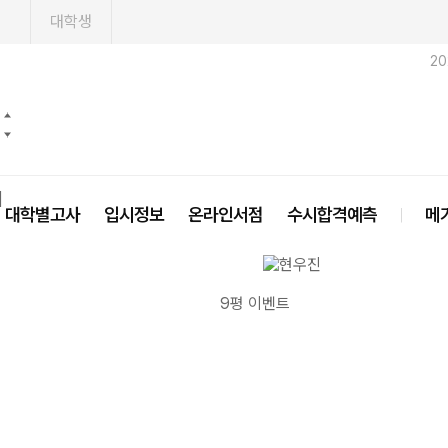
1
대학생
2
닫기
대학별고사
입시정보
온라인서점
수시합격예측
메