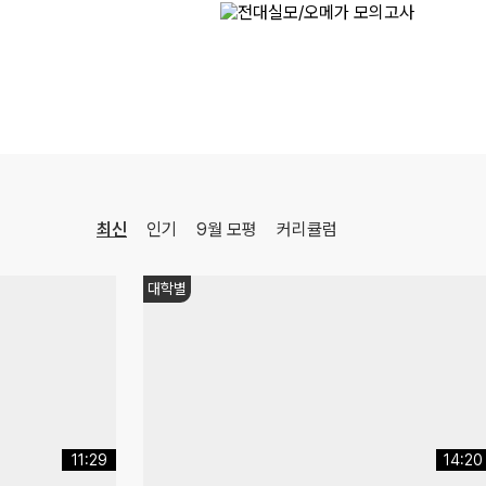
ONSET 모의고사 - 시즌1
수학
강영찬
선생님
08.17(월)
[22개정] [확률과 통계] 김기현의 수능 KICK-OFF
수학
김기현
선생님
08.18(화)
[사회문화] 2027 적자생존 모의고사 시즌2
[15개정] 일반사회
최적
선생님
08.18(화)
최신
인기
9월 모평
커리큘럼
[정치와법] 2027 적자생존 모의고사 시즌2
[15개정] 일반사회
최적
선생님
08.08(토)
감성충전
[윤리와사상] 2027 ZIP-UP N제
[15개정] 윤리
어준규
선생님
08:15
11:17