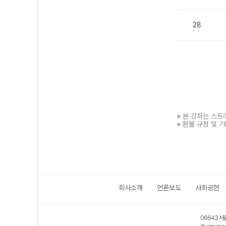
28
※ 본 강좌는 스
※ 환불 규정 및 
회사소개
언론보도
사회공헌
보호 관리체계 ISMS 인증획득
인터넷 저작권 지킴이 - 클린사이트
06643 서