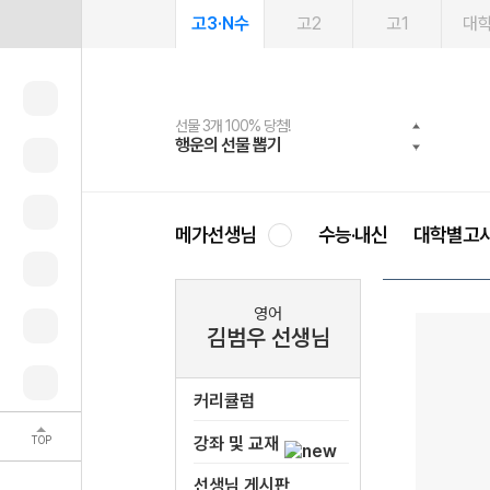
고3·N수
고2
고1
대
선물 3개 100% 당첨!
선물 100% 증정!
여름방학 스터디 캐시백
2027 러셀 단과
스마트러닝앱
메가패스
메가패스 수강생 무료혜택!
사회공헌 캠페인
행운의 선물 뽑기
메가스터디 X 올리브
메가런 썸머스쿨
강사 공개선발
설문 EVENT
3일 무료 체험권
메가클럽 멤버십
희망이룸 메가나눔
영
메가선생님
수능·내신
대학별고
영어
김범우 선생님
커리큘럼
TOP
강좌 및 교재
선생님 게시판