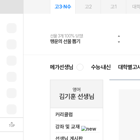
고3·N수
고2
고1
대
선물 3개 100% 당첨!
선물 100% 증정!
여름방학 스터디 캐시백
2027 러셀 단과
스마트러닝앱
메가패스
메가패스 수강생 무료혜택!
사회공헌 캠페인
행운의 선물 뽑기
메가스터디 X 올리브
메가런 썸머스쿨
강사 공개선발
설문 EVENT
3일 무료 체험권
메가클럽 멤버십
희망이룸 메가나눔
영
메가선생님
수능·내신
대학별고
영어
김기훈 선생님
커리큘럼
TOP
강좌 및 교재
선생님 게시판