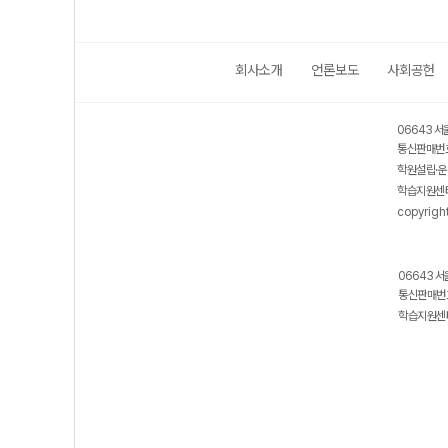
회사소개
언론보도
사회공헌
보호 관리체계 ISMS 인증획득
인터넷 저작권 지킴이 - 클린사이트
06643 서
통신판매번호
학원설립·운
학습지원센터
copyrigh
06643 서
통신판매번호
학습지원센터