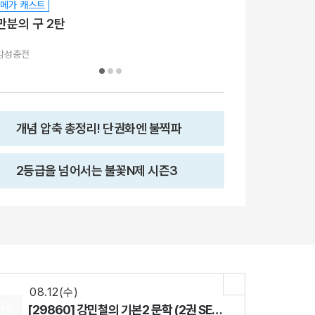
메가 캐스트
메가 캐스트
만분의 구 2탄
다시 시작하는 힘
감성충전
쌤추천
개념 압축 총정리! 단권화엔 불찍파
2등급을 넘어서는 불꽃N제 시즌3
08.18(화)
[29542] 2027 김기현 컬렉션 - 실전 모의고사 <시즌1>
수학
김기현
선생님
08.07(금)
[29916] 수능 통합과학 BUILD UP 암기편
통합과학
장풍
선생님
08.12(수)
입고
[29860] 강민철의 기본2 문학 (2권 SET)