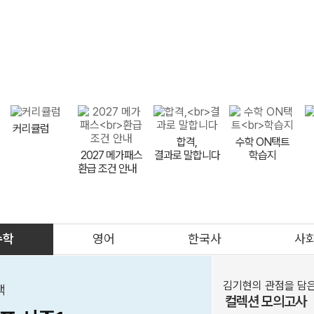
9평 대비
FINAL
9평 이벤트
LIVE 설명회
반수 특강
비타
메가스터디
커리큘럼
합격,
수학 ON택트
2027 메가패스
결과로 말합니다
학습지
환급 조건 안내
meBOOK
제안하기
수학
영어
한국사
사
의대
메가클럽
프리미엄관
멤버십
김기현의 관점을 담
택
컬렉션 모의고사