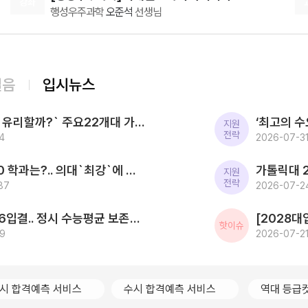
강좌
행성우주과학
오준석
선생님
보단 선생님강의 수강 후 얼른 다른강의도 찾아 듣기 바
빴는데, 그 실패를 두고 지금은 열심히 복습 하고 있습
08.07(금)
니다. 그랬더니 원래 5등급이였던 제가 최근 6모에서
[통합과학] Build Up 암기편 (고2 개념 압축)
는 3등급 최근 학평과 사설 모의고사에서는 2등급까지
통합과학
장풍
선생님
올랐습니다. 드디어 점점 조금씩 제 마지막 수능에 페이
08.08(토)
지에 빛
걸음
입시뉴스
[윤리와사상] 2027 ZIP-UP N제
[15개정] 윤리
어준규
선생님
[2027대입] `사탐런 유리할까?` 주요22개대 가운데 수시 `사탐런 불가` 서울대 등 6개교 `수능최저 과탐지정`
08.08(토)
지원
전략
4
[생활과윤리] 2027 FINAL FIVE ZONE 모의고사 (시즌1)
2026-07-31
[15개정] 윤리
어준규
선생님
2026 SKY 입결 톱10 학과는?.. 의대`최강`에 첨단학과/무전공/경제 약진 ‘다변화 흐름`
08.10(월)
지원
전략
87
[윤리와 사상] 캔버스 완자
2026-07-24
윤리와 사상
윤재준
선생님
한국전통문화대 2026입결.. 정시 수능평균 보존과학 1.5등급 `최고` 국가유산관리 전통건축/무형유산 톱3
08.10(월)
핫이슈
09
[인문학과 윤리] 캔버스 교과서 리베르스쿨
2026-07-21
인문학과 윤리
윤재준
선생님
08.12(수)
2027 김기현의 COLLECTION 모의고사 시즌1
시 합격예측 서비스
수시 합격예측 서비스
역대 등급
수학
김기현
선생님