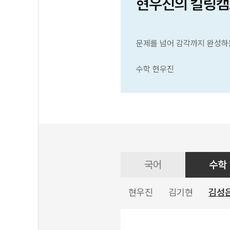
현우진의 킬링캠
문제를 넘어 감각까지 완성하
수학 현우진
국어
수학
현우진
김기현
김성