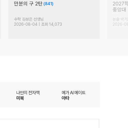
어법, 딱 2시간만 투자하자
러셀 
(81)
현장 V
영어 김지영 선생님
국어 박석
2026-08-04 | 조회 7,266
2026-0
더
나만의 전자책
메가 AI 메이트
미북
아타