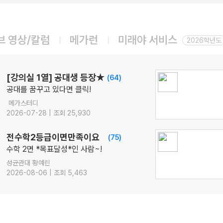
08.14(금)
ONSET 모의고사 - 시즌1
수학
강영찬
선생님
브 영상/칼럼
메가런
미래야 서비스
08.14(금)
2026학년도
[22개정] 강민철의 기본2 [문학]
국어
강민철
선생님
08.17(월)
[강의실 1열] 공대생 등장★
(64)
[22개정] [확률과 통계] 김기현의 수능 KICK-OFF
공대를 꿈꾸고 있다면 클릭!
수학
김기현
선생님
메가스터디
08.18(화)
2026-07-28 | 조회 25,930
[정치와법] 2027 적자생존 모의고사 시즌2
[15개정] 일반사회
최적
선생님
전수학2등급이면만족이요
(75)
08.18(화)
수학 2면 *목표달성*인 사람~!
[사회문화] 2027 적자생존 모의고사 시즌2
성균관대 황예린
[15개정] 일반사회
최적
선생님
2026-08-06 | 조회 5,463
08.07(금)
2027 평가원 출제요소만 담은 N제 [SNS3.5] 수학Ⅰ+수학Ⅱ
수학
이승효
선생님