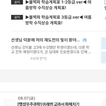
▶불찍파 학습계획표 1-2등급.ver◀ 여
공지
름방학 수직상승 계획표!
▶불찍파 학습계획표 3등급.ver◀ 여름
공지
방학 수직상승 계획표!
선생님 덕분에 저의 재도전의 빛이 밝아지고 있습니다.
(1)
선생님 강의를 고3때 수강했던 학생이였는데, 다른 학
교 진학 예정이였다가, 군 입대후 진로변경으로 인해 올
초에 전역하고 새로운 마음으로 마지막 수능체제 하에
수강생 한*진
도전하게 되었습니다. 제가 고3때 선택한 선생님이신
08.18(화)
김성은 선생님을 어김없이 선택하였는데, 지금까지 상
황으로는 제 선택에 후회 없게 만들어주서서 정말 감사
[사회문화] 2027 적자생존 모의고사 시즌2
드립니다. 선생님의 완벽한 강의력과 엄청난 선별력으
[15개정] 일반사회
최적
선생님
로 구성된 기출백제는 정말이지 다른 그 어떤 타 수능강
08.07(금)
사의 실전개념, 도구정리 강의보다 100배 1000배
2027 평가원 출제요소만 담은 N제 [SNS3.5] 수학Ⅰ+수학Ⅱ
10000배는 강력한 강의라고 확신이 들고 다른분들께
도 추천드릴수 있을것 같습니다. 선생님께서 강조하신
수학
이승효
선생님
이해했으면 외워 라는 말을 새겨듣고 최근에는 완강후
08.07(금)
에 밑빠진독에 물붓는 행동 처럼 끊임없이 반복하고 복
개강
[행성우주과학] 미래엔 교과서 파헤치기
습하고 있습니다. 사실 고3때는 이렇게까지 복습하기