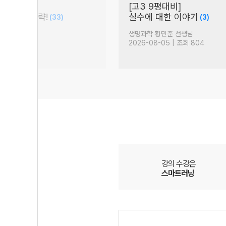
탄
2027학년도 논술 대비법:
(841)
중앙대
생님
논술 박기호 선생님
| 조회 14,073
2026-08-05 | 조회 1,310
강의 수강은
스마트러닝