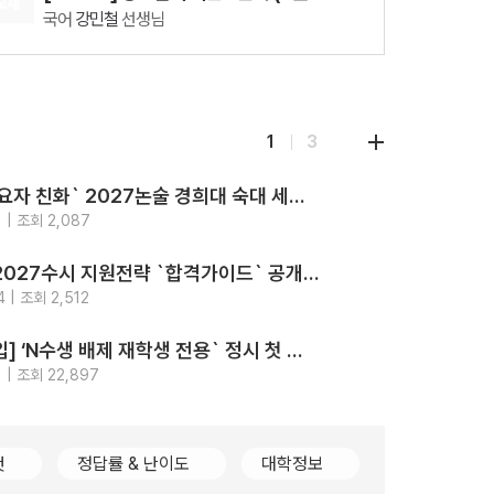
교재
국어
강민철
선생님
08.18(화)
[29542] 2027 김기현 컬렉션 - 실전 모의고사 <시즌1>
수학
김기현
선생님
08.07(금)
1
3
[29916] 수능 통합과학 BUILD UP 암기편
통합과학
장풍
선생님
‘최고의 수요자 친화` 2027논술 경희대 숙대 세종대 성신여대 광운대 5개교.. 모의논술/채점/해설영상/가이드북 4종 제공
지원
전략
 | 조회 2,087
2026-
강의
가톨릭대 2027수시 지원전략 `합격가이드` 공개.. `입결부터 면접문항 합격사례까지 총망라`
지원
전략
 | 조회 2,512
2026-
강의
[2028대입] ‘N수생 배제 재학생 전용` 정시 첫 등장.. 고대489명 서강대90명
지원
전략
 | 조회 22,897
2026-
컷
정답률 & 난이도
대학정보