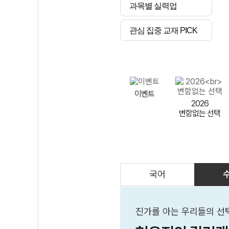
과목별 실력업
관심 집중 교재 PICK
이벤트
2026
변함없는 선택
국어
AI
스마트 매쓰
인테그랄/
큐브/김급식
진가를 아는 우리들의 선