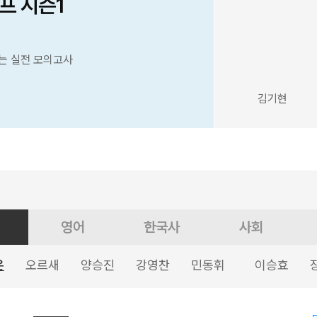
프 시즌1
는 실전 모의고사
김기현
영어
한국사
사회
은
오르새
양승진
강영찬
민동휘
이승효