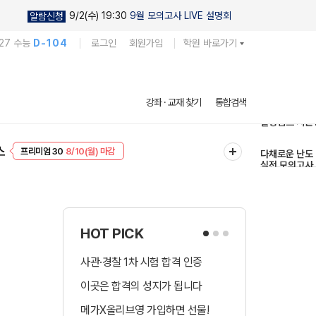
9/2(수) 19:30
9월 모의고사 LIVE 설명회
알람신청
27 수능
D-104
로그인
회원가입
학원 바로가기
현우진의
강좌 · 교재 찾기
통합검색
킬링캠프 시즌
프리미엄 30
8/10(월) 마감
다채로운 난도
스
EVENT
8/10(월) 마감
실전 모의고사
HOT PICK
사관·경찰 1차 시험 합격 인증
수시 합격예측 
이곳은 합격의 성지가 됩니다
국어 다상다독 
메가X올리브영 가입하면 선물!
장학금 총 9천! 