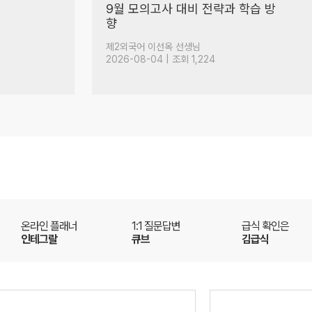
죄송합니다
(189)
수학 민동휘 선생님
2026-08-05 | 조회 11,890
온라인 플래너
1:1 질문답변
급식 확인은
인테그랄
큐브
김급식