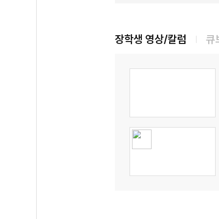
장학생 영상/칼럼
큐