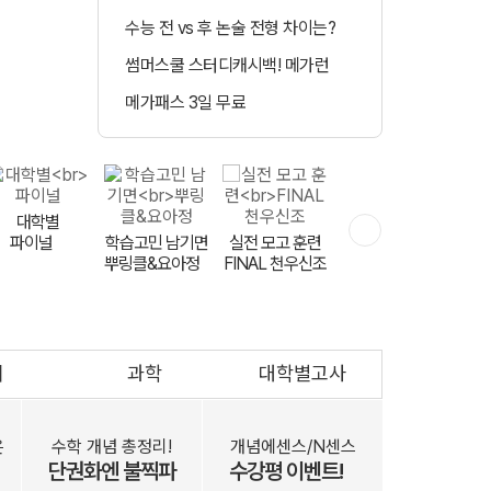
수능 전 vs 후 논술 전형 차이는?
정시 합격예측 
썸머스쿨 스터디캐시백! 메가런
매일 수강 미션 도
메가패스 3일 무료
메가클럽 멤버십 
민교재
대학별
파이널
학습고민 남기면
하반기 등급 UP
실전 모고 훈련
뿌링클&요아정
FINAL 천우신조
영어는 V 김지영
회
과학
대학별고사
문항 출제자
공개 모집
은
수학 개념 총정리!
개념에센스/N센스
단권화엔 불찍파
수강평 이벤트!