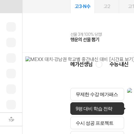
고3·N수
고2
고
선물 3개 100% 당첨!
선물 100% 증정!
여름방학 스터디 캐시백
2027 러셀 단과
스마트러닝앱
메가패스
메가패스 수강생 무료혜택!
사회공헌 캠페인
행운의 선물 뽑기
메가스터디 X 올리브
메가런 썸머스쿨
강사 공개선발
설문 EVENT
3일 무료 체험권
메가클럽 멤버십
희망이룸 메가나눔
영
메가선생님
수능·내신
무제한 수강 메가패스
9평 대비 학습 전략
TOP
수시 성공 프로젝트