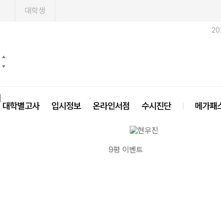
1
대학생
20
닫기
대학별고사
입시정보
온라인서점
수시진단
메가패