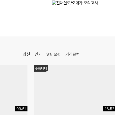
최신
인기
9월 모평
커리큘럼
쌤추천
17:35
08:15