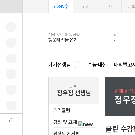
고3·N수
고2
고1
대
선물 3개 100% 당첨!
선물 100% 증정!
여름방학 스터디 캐시백
2027 러셀 단과
스마트러닝앱
메가패스
메가패스 수강생 무료혜택!
사회공헌 캠페인
행운의 선물 뽑기
메가스터디 X 올리브
메가런 썸머스쿨
강사 공개선발
설문 EVENT
3일 무료 체험권
메가클럽 멤버십
희망이룸 메가나눔
영
메가선생님
수능·내신
대학별고
과학
현재 완성형
정우정 선생님
정우
커리큘럼
TOP
강좌 및 교재
클린 수강
선생님 게시판