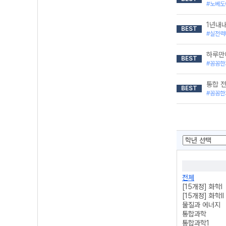
#노베도
1년내내
BEST
#실전력
하루만
BEST
#꼼꼼한
통합 
BEST
#꼼꼼한
전체
[15개정] 화학l
[15개정] 화학ll
물질과 에너지
통합과학
통합과학1