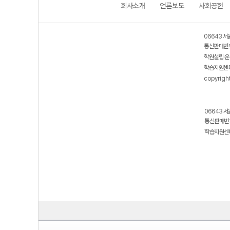
회사소개
언론보도
사회공헌
06643 서
통신판매번호
학원설립·운
학습지원센터
copyrigh
06643 서
통신판매번호
학습지원센터