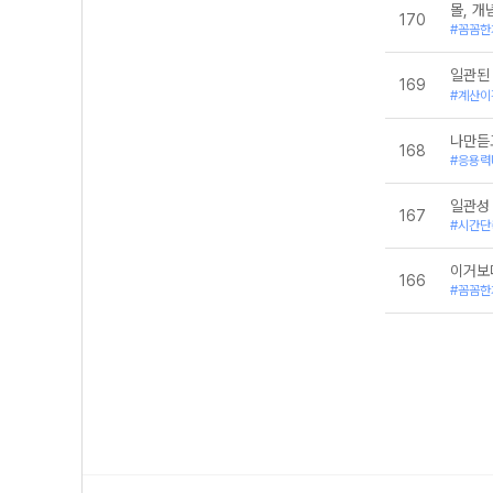
몰, 
170
#꼼꼼한
일관된
169
#계산이
나만듣
168
#응용력
일관성
167
#시간단
이거보
166
#꼼꼼한