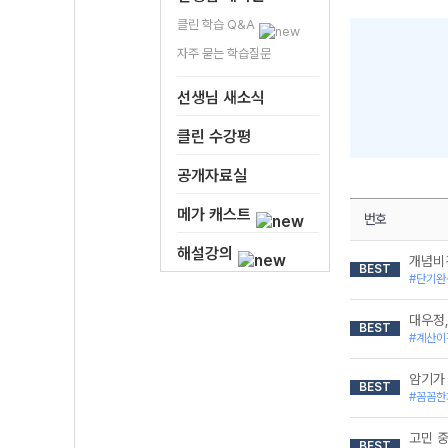
클린 학습 Q&A
자주 묻는 학습질문
선생님 새소식
클린 수강평
공개자료실
메가 캐스트
번호
해설강의
개념비
BEST
#단기완
대우정,
BEST
#계산이
암기가
BEST
#꼼꼼한
고민 
BEST