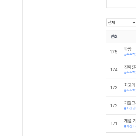
통합과학2
화학
화학 반응의 세
번호
짱짱
175
#꼼꼼한
진짜진
174
#꼼꼼한
최고의
173
#꼼꼼한
기말고
172
#시간단
개념,
171
#계산이