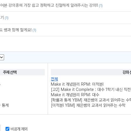
들어본 강의중에 가장 쉽고 정확하고 친절하게 알려주시는 강의!!
(1)
후기
(1)
도 쌤과 함께 할게요!
(1)
주제 선택
강좌 
전체
분
Make it 개념원리 RPM: 미적분l
[고2] Make it Complete : 대수 1학기 내신 직
Make it 개념원리 RPM: 대수
[확률과 통계 YBM] 재은쌤의 교과서 읽어주는 수
과 통계
[미적분l YBM] 재은쌤의 교과서 읽어주는 수학
수학1
[대수 YBM] 재은쌤의 교과서 읽어주는 수학
수학2
[미적분ll] Make it 개념원리 (22 개정 교육과정)
[고1] Make it Complete : 6시간으로 끝내
l
[고1] Make it Complete : 5시간으로 끝내
비공개 제외