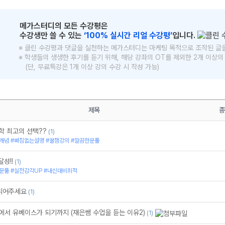
메가스터디의 모든 수강평은
수강생만 쓸 수 있는
‘100% 실시간 리얼 수강평’
입니다.
※ 클린 수강평과 댓글을 실천하는 메가스터디는 마케팅 목적으로 조작된 글
※ 학생들의 생생한 후기를 듣기 위해, 해당 강좌의 OT를 제외한 2개 이상
(단, 무료특강은 1개 이상 강의 수강 시 작성 가능)
메가스터디
제목
종
학 최고의 선택??
(1)
개념 #빠짐없는설명 #꿀잼강의 #깔끔한문풀
달성!!
(1)
문풀 #실전감각UP #내신대비최적
 읽어주세요
(1)
에서 유베이스가 되기까지 (재은쌤 수업을 듣는 이유2)
(1)