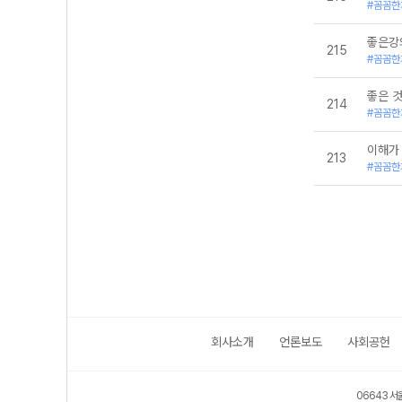
#꼼꼼한
좋은강
215
#꼼꼼한
좋은 
214
#꼼꼼한
이해가
213
#꼼꼼한
회사소개
언론보도
사회공헌
06643 서