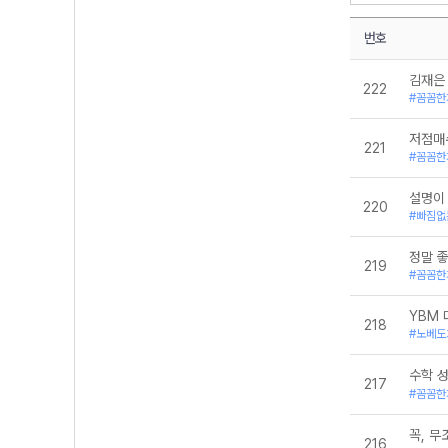
[22개정] 미적분
[22개정] 확률
공통수학1-동아
번호
공통수학2-동아
대수-YBM
김재은 
222
미적분l-YBM
#꼼꼼한
중학수학
확률과 통계-Y
저점매
221
#꼼꼼한
220
#빠짐없
정말 
219
#꼼꼼한
YBM 
218
#노베도
수학 
217
#꼼꼼한
꼭, 무
216