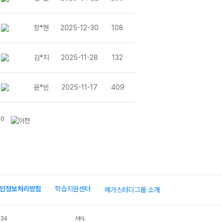
)
내신기출
 <전범위>
장*현
2025-12-30
108
매칭 <전범위>
 - 09 수학적 귀납법
매칭 <전범위>
김*지
2025-11-28
132
 <전범위>
칭 - 11 도형의 이동
칭 - 10 원의 방정식
윤*빈
2025-11-17
409
- 08 수열의 합
 - 07 등차수열과 등비수열
칭 - 08 평면좌표
매칭 - 09 직선의 방정식
10
매칭 - 07 여러 가지 부등식
매칭 - 06 여러 가지 방정식
 - 06 삼각함수의 활용
 매칭 - 05 이차방정식과 이차함수
 - 04 삼각함수의 뜻
 - 05 삼각함수의 그래프
매칭 - 04 이차방정식
인정보처리방침
학습지원센터
칭 - 03 지수함수와 로그함수의 활용
메가스터디그룹 소개
칭 - 03 복소수
 - 02 지수함수와 로그함수
- 01 지수와 로그
034
서비스 가입사실 확인