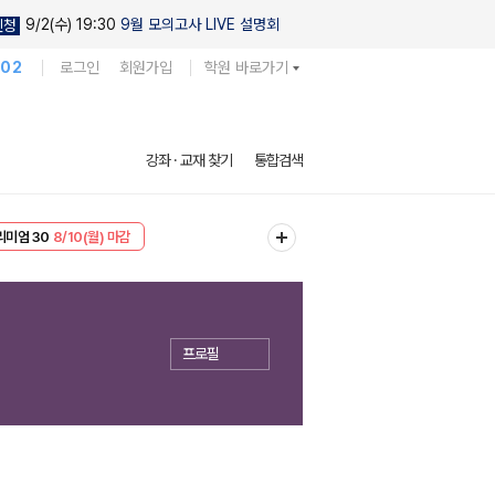
9/2(수) 19:30
9월 모의고사 LIVE 설명회
신청
102
로그인
회원가입
학원 바로가기
강좌 · 교재 찾기
통합검색
리미엄 30
8/10(월) 마감
EVENT
8/10(월) 마감
프로필