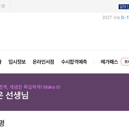
학생
알람
2027 수능
D-
프
사
입시정보
온라인서점
수시합격예측
메가패스
게, 개념은 확실하게! Make it!
은 선생님
평