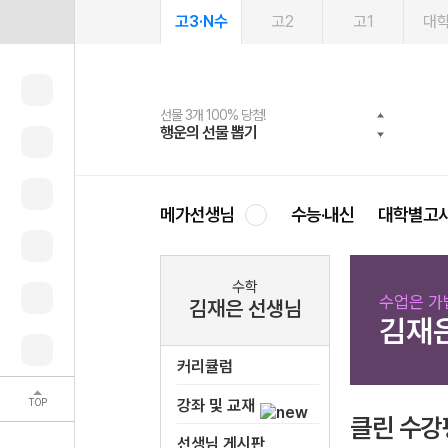
고3·N수
고2
고1
대
선물 3개 100% 당첨!
선물 100% 증정!
여름방학 스터디 캐시백
2027 러셀 단과
스마트러닝앱
메가패스
메가패스 수강생 무료혜택!
사회공헌 캠페인
행운의 선물 뽑기
메가스터디 X 올리브
메가런 썸머스쿨
강사 공개선발
설문 EVENT
3일 무료 체험권
메가클럽 멤버십
희망이룸 메가나눔
영
메가선생님
수능·내신
대학별고
수학
수업은 가볍
김재은 선생님
김재
커리큘럼
TOP
강좌 및 교재
클린 수강
선생님 게시판