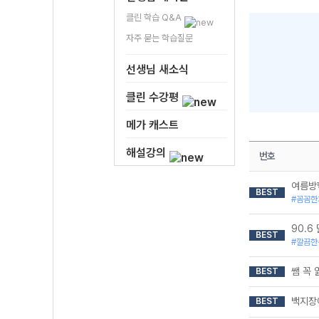
클린 학습 Q&A
자주 묻는 학습질문
선생님 새소식
클린 수강평
메가 캐스트
해설강의
번호
여름방
BEST
#꼼꼼한
90.6 
BEST
#깔끔한
쌤 꼭
BEST
백지장
BEST