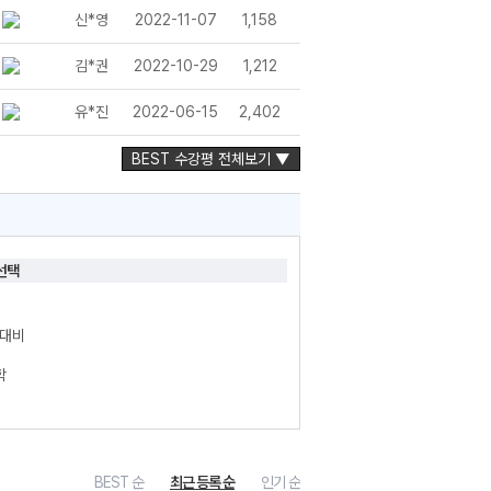
신*영
2022-11-07
1,158
김*권
2022-10-29
1,212
유*진
2022-06-15
2,402
BEST 수강평 전체보기 ▼
선택
전대비
학
는 기말고사 직전대비 - 2학기 기말고사 90점 뚫기
는 중간고사 직전대비 - 2학기 중간고사 90점 뚫기
BEST 순
최근 등록 순
인기 순