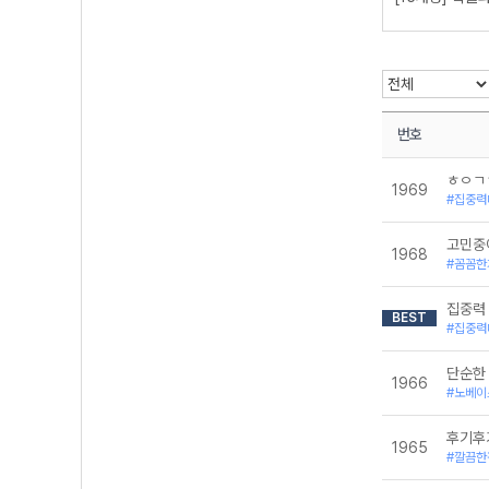
[22개정] 기하
번호
ㅎㅇㄱ
1969
#집중력
고민중이
1968
#꼼꼼한
집중력 
BEST
#집중력
단순한
1966
#노베이
후기후
1965
#깔끔한