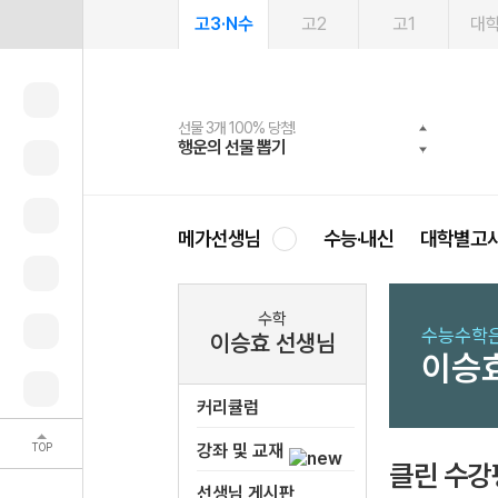
고3·N수
고2
고1
대
선물 3개 100% 당첨!
선물 100% 증정!
여름방학 스터디 캐시백
2027 러셀 단과
스마트러닝앱
메가패스
메가패스 수강생 무료혜택!
사회공헌 캠페인
행운의 선물 뽑기
메가스터디 X 올리브
메가런 썸머스쿨
강사 공개선발
설문 EVENT
3일 무료 체험권
메가클럽 멤버십
희망이룸 메가나눔
영
메가선생님
수능·내신
대학별고
수학
수능수학은
이승효 선생님
이승
커리큘럼
TOP
강좌 및 교재
클린 수강
선생님 게시판