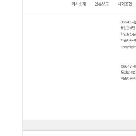
회사소개
언론보도
사회공헌
06643 서
통신판매번호
학원설립·운
학습지원센터
copyrigh
06643 서
통신판매번호
학습지원센터