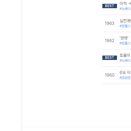
미적 
BEST
#노베이
실전개
1963
#문풀스
‘광명’
1962
#문풀스
효율의 
BEST
#노베이
6모 이
1960
#꼼꼼한