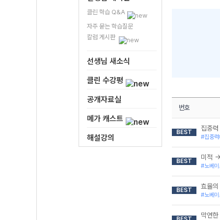
클린 학습 Q&A
자주 묻는 학습질문
칼럼 게시판
선생님 새소식
클린 수강평
공개자료실
번호
메가 캐스트
집중력 
BEST
해설강의
#집중력
미적 
BEST
#노베이
효율의 
BEST
#노베이
막연한 
BEST