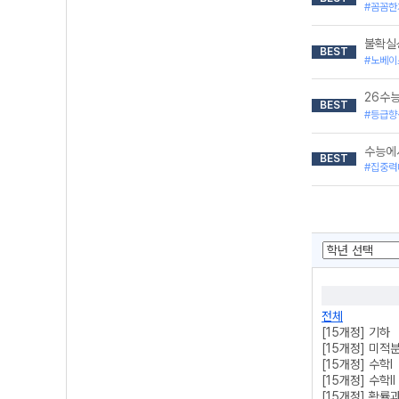
#꼼꼼한
불확실
BEST
#노베이
26수
BEST
#등급향
수능에
BEST
#집중력
전체
[15개정] 기하
[15개정] 미적
[15개정] 수학l
[15개정] 수학ll
[15개정] 확률