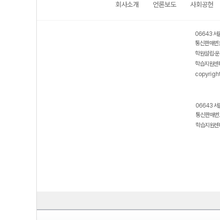
회사소개
언론보도
사회공헌
06643 서
통신판매번호
학원설립·운
학습지원센터
copyrigh
06643 서
통신판매번호
학습지원센터