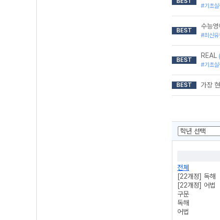
BEST
#기초실
수능영
BEST
#최신유
REAL
(
BEST
#기초실
가장 
BEST
전체
[22개정] 독해
[22개정] 어법
구문
독해
어법