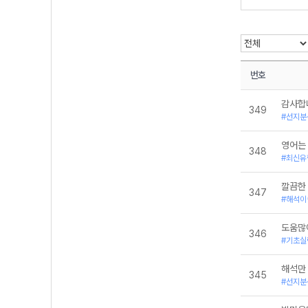
어휘
전범위
번호
감사합
349
#선지분
영어는
348
#최신유
깔끔한
347
#해석이
도움많
346
#기초실
해석만
345
#선지분