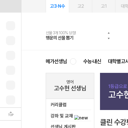
고3·N수
고2
고1
대
선물 3개 100% 당첨!
선물 100% 증정!
여름방학 스터디 캐시백
2027 러셀 단과
스마트러닝앱
메가패스
메가패스 수강생 무료혜택!
사회공헌 캠페인
행운의 선물 뽑기
메가스터디 X 올리브
메가런 썸머스쿨
강사 공개선발
설문 EVENT
3일 무료 체험권
메가클럽 멤버십
희망이룸 메가나눔
영
메가선생님
수능·내신
대학별고
영어
1등급으로
고수현 선생님
고수
커리큘럼
TOP
강좌 및 교재
클린 수강
선생님 게시판