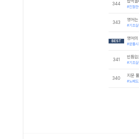
밥먹을
344
#친절한
영어는
343
#기초실
영어의
BEST
#문풀시
빈틈없
341
#기초실
지문 
340
#노베도