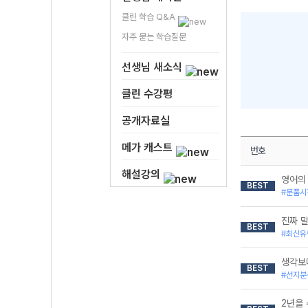
클린 학습 Q&A
자주 묻는 학습질문
선생님 새소식
클린 수강평
공개자료실
메가 캐스트
번호
해설강의
영어의
BEST
#문풀시
진짜 말
BEST
#최신유
생각보
BEST
#선지분
2년을 