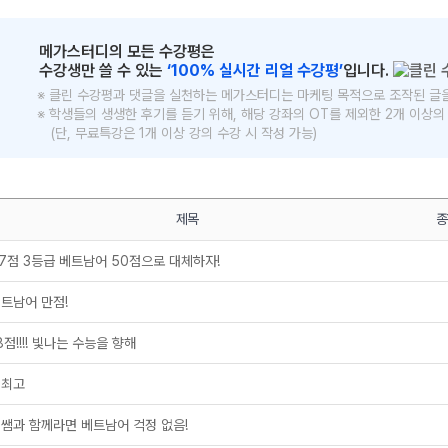
메가스터디의 모든 수강평은
수강생만 쓸 수 있는
‘100% 실시간 리얼 수강평’
입니다.
※ 클린 수강평과 댓글을 실천하는 메가스터디는 마케팅 목적으로 조작된 글
※ 학생들의 생생한 후기를 듣기 위해, 해당 강좌의 OT를 제외한 2개 이상
(단, 무료특강은 1개 이상 강의 수강 시 작성 가능)
메가스터디
제목
종
7점 3등급 베트남어 50점으로 대체하자!
트남어 만점!
8점!!!! 빛나는 수능을 향해
 최고
 쌤과 함께라면 베트남어 걱정 없음!