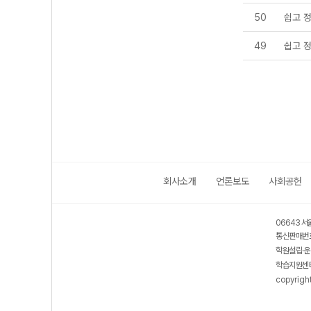
50
쉽고 
49
쉽고 
회사소개
언론보도
사회공헌
06643 서
통신판매번호
학원설립·운
학습지원센터
copyrigh