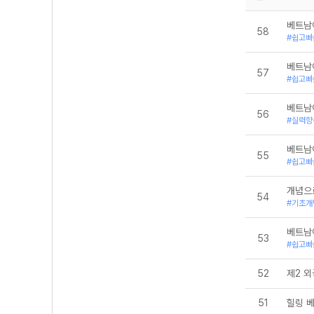
베트남
58
#쉽고빠
베트남
57
#쉽고빠
베트남
56
#실력향
베트남
55
#쉽고빠
개념으
54
#기초개
베트남
53
#쉽고빠
52
제2 
51
힐링 