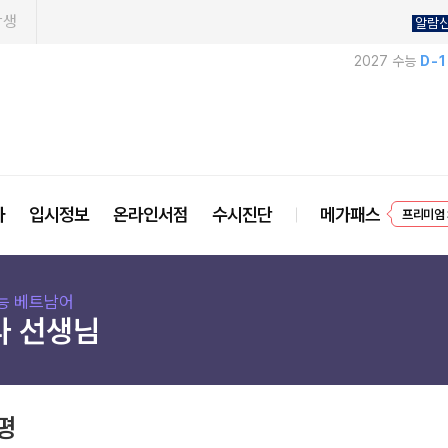
학생
알람
2027 수능
D-
EVEN
사
입시정보
온라인서점
수시진단
메가패스
프리미엄 
능 베트남어
나 선생님
평