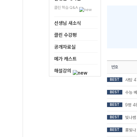
클린 학습 Q&A
선생님 새소식
클린 수강평
공개자료실
메가 캐스트
번호
해설강의
BEST
사탐 4
BEST
수능 베
BEST
9평 4
BEST
빛나쌤
BEST
홍빛나