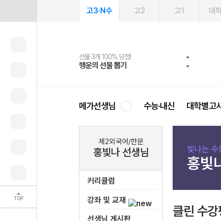
고3·N수
고2
고1
대
선물 3개 100% 당첨!
선물 100% 증정!
여름방학 스터디 캐시백
2027 러셀 단과
스마트러닝앱
메가패스
메가패스 수강생 무료혜택!
사회공헌 캠페인
행운의 선물 뽑기
메가스터디 X 올리브
메가런 썸머스쿨
강사 공개선발
설문 EVENT
3일 무료 체험권
메가클럽 멤버십
희망이룸 메가나눔
영
메가선생님
수능·내신
대학별고
제2외국어/한문
빛나는 수
홍빛나 선생님
홍빛
커리큘럼
TOP
강좌 및 교재
클린 수강
선생님 게시판