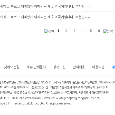
정확하고 빠르고 재미있게 이해되는 제 2 외국어입니다. 추천합니다
정확하고 빠르고 재미있게 이해되는 제 2 외국어입니다. 추천합니다
1
2
3
4
5
6
찾아오는길
제휴·단체문의
강사모집
인재채용
이용약관
개
울 서초구 효령로 321 (서초동, 덕원빌딩) 메가스터디교육(주) 대표이사 : 손성은 사업자등록번호 : 780-87-00
 : 2015-서울서초-0678
정보조회 >
신고기관명 : 서울특별시 서초구 호스팅제공자 : (주)케이티
영등록번호 : 제10176호 메가스터디원격학원
정보조회 >
신고기관명 : 서울특별시 강남교육지원청
 : 1599-1010 개인정보보호책임자 : 정보보안실 김영무
(keeper@megastudy.net)
tⓒ2014 megastudyEdu.co.,Ltd. All rights reserved.