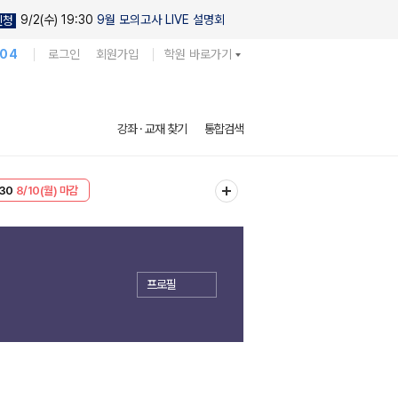
9/2(수) 19:30
9월 모의고사 LIVE 설명회
신청
104
로그인
회원가입
학원 바로가기
강좌 · 교재 찾기
통합검색
T
8/10(월) 마감
30
8/10(월) 마감
프로필