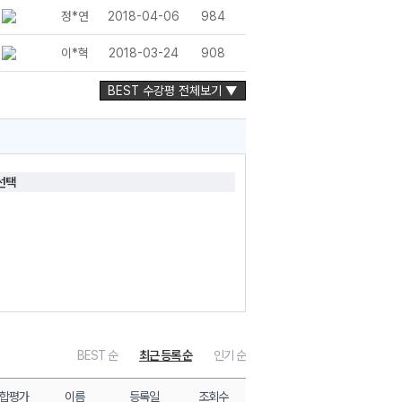
정*연
2018-04-06
984
이*혁
2018-03-24
908
BEST 수강평 전체보기 ▼
선택
BEST 순
최근 등록 순
인기 순
합평가
이름
등록일
조회수