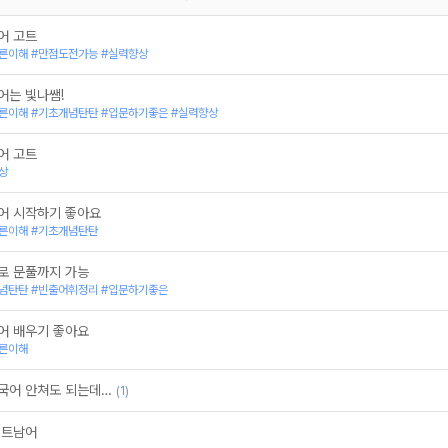
어 고트
른이해 #만점도전가능 #실력향상
어는 빛나쌤!
른이해 #기초개념탄탄 #입문하기좋은 #실력향상
어 고트
상
어 시작하기 좋아요
른이해 #기초개념탄탄
로 문풀까지 가능
념탄탄 #빈출어휘정리 #입문하기좋은
어 배우기 좋아요
른이해
외국어 안쳐도 되는데…
(1)
베트남어